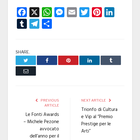
Facebook
X
WhatsApp
Messenger
Email
Twitter
Pintere
Linke
Tumblr
Telegram
Condividi
SHARE.
Twitter
Facebook
Pinterest
LinkedIn
Tumblr
Email
PREVIOUS
NEXT ARTICLE
ARTICLE
Trionfo di Cultura
Le Fonti Awards
e Vip al “Premio
– Michele Pezone
Prestige per le
avvocato
Arti”
dell’anno per il