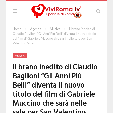
»
»
»
Home
Agenda
Musica
Il brano inedito di
Claudio Baglioni “Gli Anni Più Belli” diventa il nuovo titolo
del film di Gabriele Muccino che sarà nelle sale per San
Valentino 2020
MUSICA
Il brano inedito di Claudio
Baglioni “Gli Anni Più
Belli” diventa il nuovo
titolo del film di Gabriele
Muccino che sarà nelle
sale per San Valentino