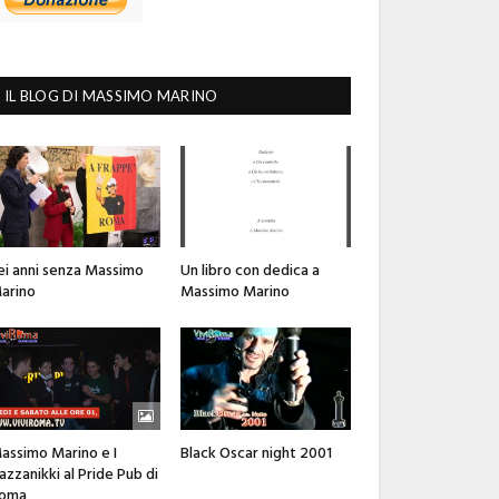
IL BLOG DI MASSIMO MARINO
ei anni senza Massimo
Un libro con dedica a
arino
Massimo Marino
assimo Marino e I
Black Oscar night 2001
azzanikki al Pride Pub di
oma