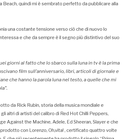
ova Beach, quindi mi è sembrato perfetto da pubblicare alla
onia una costante tensione verso ciò che di nuovo lo
 interessa e che da sempre è il segno più distintivo del suo
ei giorni al fatto che lo sbarco sulla luna in tv è la prima
ivano film sull’anniversario, libri, articoli di giornale e
ane che hanno la parola luna nel testo, a quelle che mi
la”.
otto da Rick Rubin, storia della musica mondiale e
li altri di artisti del calibro di Red Hot Chilli Peppers,
age Against the Machine, Adele, Ed Sheeran, Slayer e che
 prodotto con Lorenzo, Oh,vita! , certificato quattro volte
no. E che più recentemente ha prodotto il singolo “Prima