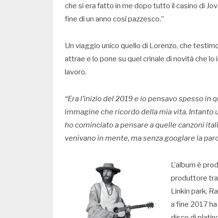
che si era fatto in me dopo tutto il casino di J
fine di un anno così pazzesco.”
Un viaggio unico quello di Lorenzo, che testim
attrae e lo pone su quel crinale di novità che lo
lavoro.
“Era l’inizio del 2019 e io pensavo spesso in qu
immagine che ricordo della mia vita. Intanto usc
ho cominciato a pensare a quelle canzoni itali
venivano in mente, ma senza googlare la paro
L’album è prod
produttore tra g
Linkin park, R
a fine 2017 ha
disco di plati