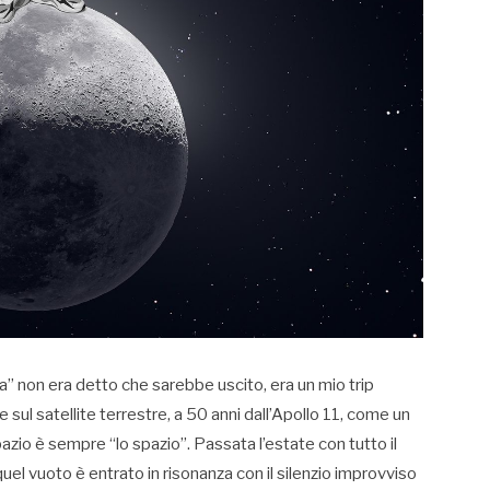
 non era detto che sarebbe uscito, era un mio trip
sul satellite terrestre, a 50 anni dall’Apollo 11, come un
zio è sempre “lo spazio”. Passata l’estate con tutto il
quel vuoto è entrato in risonanza con il silenzio improvviso