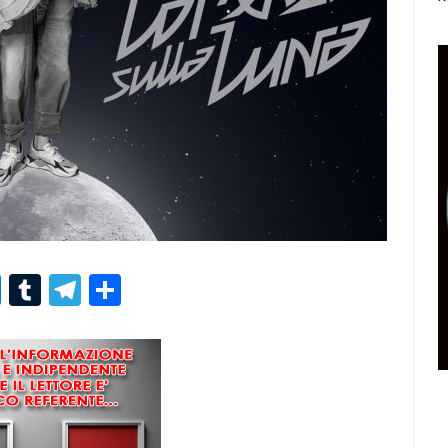
r
er
nterest
LinkedIn
Tumblr
Telegram
Condividi