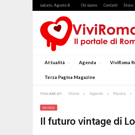
sabato, Agosto 8
Chi siamo
Contatti
Store
Attualità
Agenda
ViviRoma R
Terza Pagina Magazine
»
»
»
Home
Agenda
Musica
YOU ARE AT:
MUSICA
Il futuro vintage di L