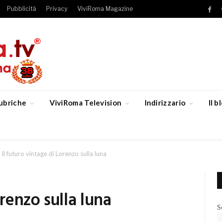
Pubblicità
Privacy
ViviRoma Magazine
Fac
ubriche
ViviRoma Television
Indirizzario
Il 
Il futuro vintage di Lorenzo sulla luna
orenzo sulla luna
S