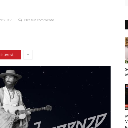
re 2019
Nessun commento
+
interest
S
M
M
V
R