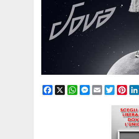
Facebook
X
WhatsApp
Messenge
Email
Twitt
Pi