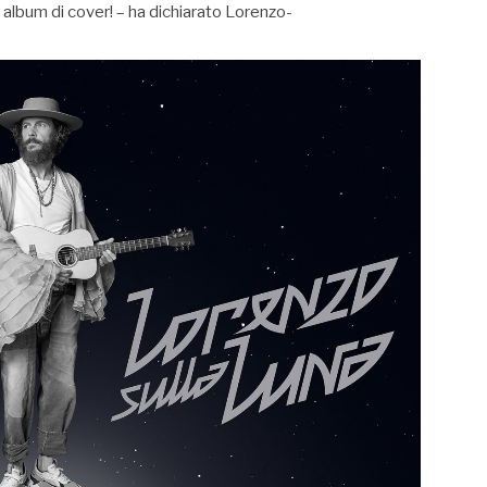
 album di cover! – ha dichiarato Lorenzo-