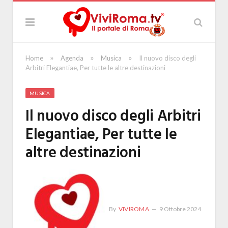
»
»
»
Home
Agenda
Musica
Il nuovo disco degli
Arbitri Elegantiae, Per tutte le altre destinazioni
MUSICA
Il nuovo disco degli Arbitri
Elegantiae, Per tutte le
altre destinazioni
By
VIVIROMA
9 Ottobre 2024