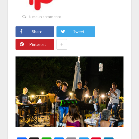
Nessun commento
Share
Tweet
+
Pinterest