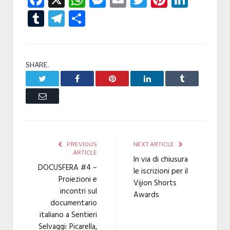
Tumblr
Telegram
Condividi
SHARE.
Twitter
Facebook
Pinterest
LinkedIn
Tumblr
Email
PREVIOUS
NEXT ARTICLE
ARTICLE
In via di chiusura
DOCUSFERA #4 –
le iscrizioni per il
Proiezioni e
Vijion Shorts
incontri sul
Awards
documentario
italiano a Sentieri
Selvaggi: Picarella,