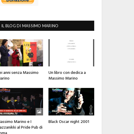
IL BLOG DI MASSIMO MARINO
ei anni senza Massimo
Un libro con dedica a
arino
Massimo Marino
assimo Marino e I
Black Oscar night 2001
azzanikki al Pride Pub di
oma