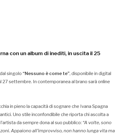
na con un album di inediti, in uscita il 25
 dal singolo
“Nessuno è come te”
, disponibile in digital
dal 27 settembre. In contemporanea al brano sarà online
hia in pieno la capacità di sognare che Ivana Spagna
antici. Uno stile inconfondibile che riporta chi ascolta a
 l’artista da sempre dona al suo pubblico:
“A volte, sono
anzoni. Appaiono all’improvviso, non hanno lunga vita ma