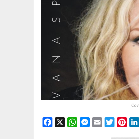
Cov
Facebook
X
WhatsApp
Messenge
Email
Twitt
Pi