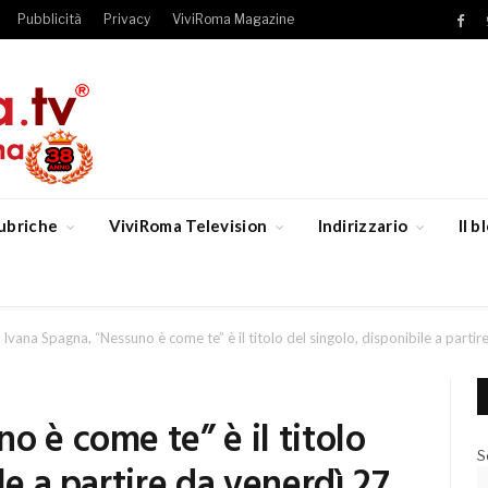
Pubblicità
Privacy
ViviRoma Magazine
Fac
ubriche
ViviRoma Television
Indirizzario
Il 
Ivana Spagna, “Nessuno è come te” è il titolo del singolo, disponibile a part
o è come te” è il titolo
S
le a partire da venerdì 27