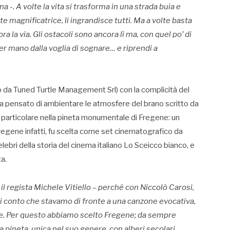
-. A volte la vita si trasforma in una strada buia e
te magnificatrice, li ingrandisce tutti. Ma a volte basta
a la via. Gli ostacoli sono ancora lì ma, con quel po’ di
er mano dalla voglia di sognare… e riprendi a
to da Tuned Turtle Management Srl) con la complicità del
ha pensato di ambientare le atmosfere del brano scritto da
e, in particolare nella pineta monumentale di Fregene: un
Fregene infatti, fu scelta come set cinematografico da
elebri della storia del cinema italiano Lo Sceicco bianco, e
a.
 il regista Michele Vitiello – perché con Niccolò Carosi,
si conto che stavamo di fronte a una canzone evocativa,
e. Per questo abbiamo scelto Fregene; da sempre
 la pineta, unica nel suo genere, con alberi secolari.