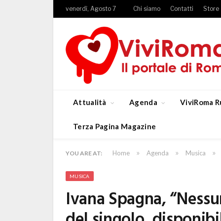
venerdì, Agosto 7
Chi siamo
Contatti
Store
Attualità
Agenda
ViviRoma R
Terza Pagina Magazine
»
»
»
Home
Agenda
Musica
YOU ARE AT:
MUSICA
Ivana Spagna, “Nessun
del singolo, disponibi