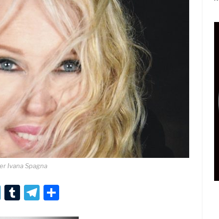
er Ivana Spagna
r
er
nterest
LinkedIn
Tumblr
Telegram
Condividi