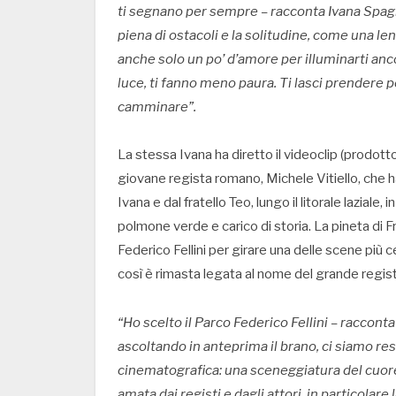
ti segnano per sempre – racconta Ivana Spagna 
piena di ostacoli e la solitudine, come una len
anche solo un po’ d’amore per illuminarti ancor
luce, ti fanno meno paura. Ti lasci prendere p
camminare”.
La stessa Ivana ha diretto il videoclip (prodot
giovane regista romano, Michele Vitiello, che 
Ivana e dal fratello Teo, lungo il litorale lazial
polmone verde e carico di storia. La pineta di 
Federico Fellini per girare una delle scene più c
così è rimasta legata al nome del grande regist
“Ho scelto il Parco Federico Fellini – racconta
ascoltando in anteprima il brano, ci siamo re
cinematografica: una sceneggiatura del cuor
amata dai registi e dagli attori, in particolare