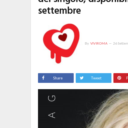
settembre
By
VIVIROMA
26 Sette
Share
Tweet
P