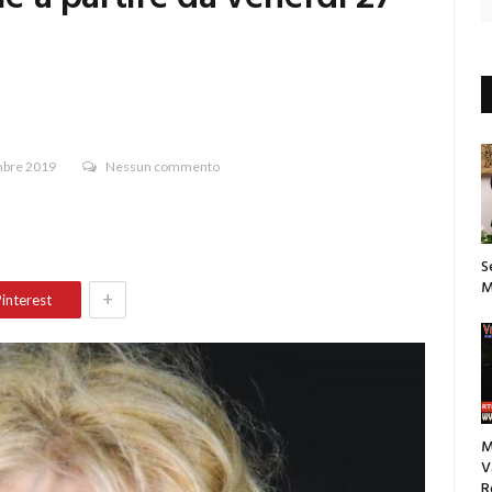
mbre 2019
Nessun commento
S
M
+
interest
M
V
R