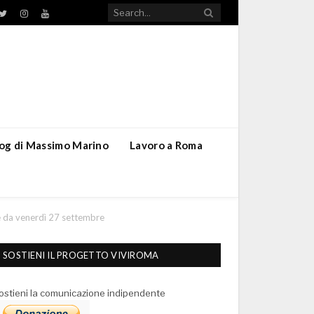
TikTok
ebook
Twitter
Instagram
YouTube
blog di Massimo Marino
Lavoro a Roma
ire da venerdì 27 settembre
SOSTIENI IL PROGETTO VIVIROMA
ostieni la comunicazione indipendente