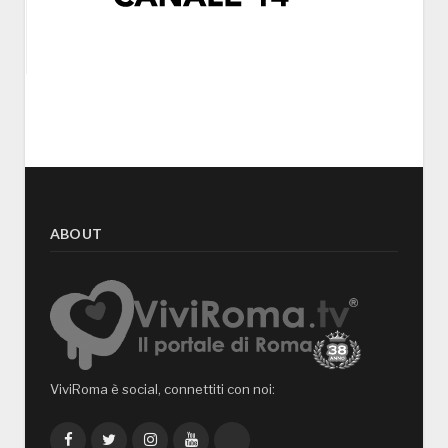
ABOUT
ViviRoma è social, connettiti con noi:
Facebook
Twitter
Instagram
YouTube
TikTok