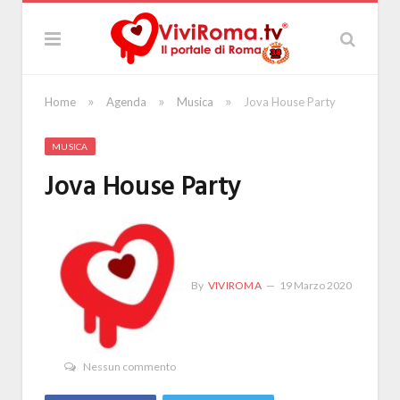
»
»
»
Home
Agenda
Musica
Jova House Party
MUSICA
Jova House Party
By
VIVIROMA
19 Marzo 2020
Nessun commento