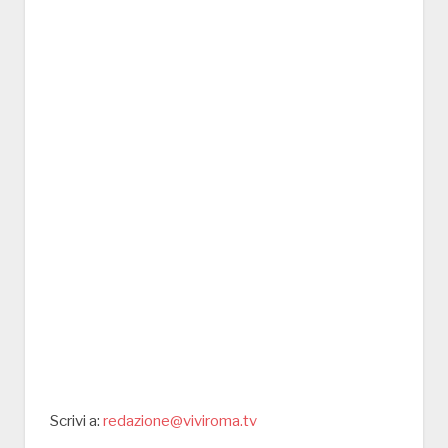
Scrivi a:
redazione@viviroma.tv