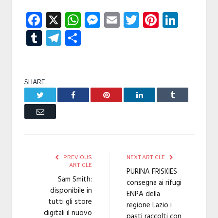
Facebook
X
WhatsApp
Messenger
Email
Twitter
Pintere
Linke
Tumblr
Telegram
Condividi
SHARE.
Twitter
Facebook
Pinterest
LinkedIn
Tumblr
Email
PREVIOUS
NEXT ARTICLE
ARTICLE
PURINA FRISKIES
Sam Smith:
consegna ai rifugi
disponibile in
ENPA della
tutti gli store
regione Lazio i
digitali il nuovo
pasti raccolti con