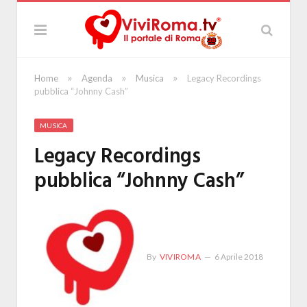
»
»
»
Home
Agenda
Musica
Legacy Recordings
pubblica “Johnny Cash”
MUSICA
Legacy Recordings
pubblica “Johnny Cash”
By
VIVIROMA
6 Aprile 2018