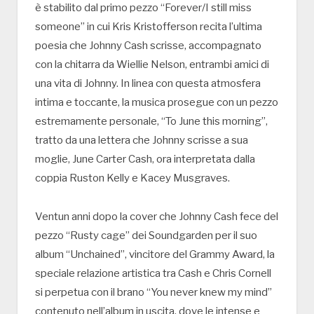
è stabilito dal primo pezzo “Forever/I still miss
someone” in cui Kris Kristofferson recita l’ultima
poesia che Johnny Cash scrisse, accompagnato
con la chitarra da Wiellie Nelson, entrambi amici di
una vita di Johnny. In linea con questa atmosfera
intima e toccante, la musica prosegue con un pezzo
estremamente personale, “To June this morning”,
tratto da una lettera che Johnny scrisse a sua
moglie, June Carter Cash, ora interpretata dalla
coppia Ruston Kelly e Kacey Musgraves.
Ventun anni dopo la cover che Johnny Cash fece del
pezzo “Rusty cage” dei Soundgarden per il suo
album “Unchained”, vincitore del Grammy Award, la
speciale relazione artistica tra Cash e Chris Cornell
si perpetua con il brano “You never knew my mind”
contenuto nell’album in uscita, dove le intense e