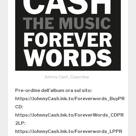
Johnny Cash_Copertina
Pre-ordine dell’album ora sul sito:
https://JohnnyCash.lnk.to/Foreverwords_BuyPR
CD:
https://JohnnyCash.lnk.to/ForeverWords_CDPR
2LP:
https://JohnnyCash.lnk.to/Foreverwords_LPPR