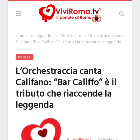
»
»
»
Home
Agenda
Musica
L’Orchestraccia canta
Califano: “Bar Califfo” è il tributo che riaccende la leggenda
MUSICA
L’Orchestraccia canta
Califano: “Bar Califfo” è il
tributo che riaccende la
leggenda
By
VIVIROMA
24 Febbraio