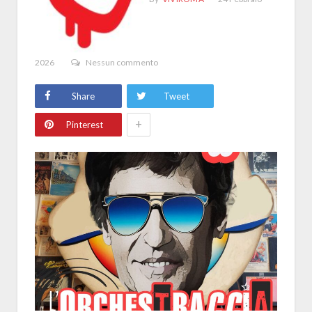
2026
Nessun commento
Share
Tweet
+
Pinterest