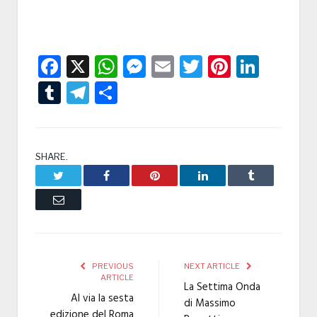
Facebook
X
WhatsApp
Messenger
Email
Twitter
Pintere
Linke
Tumblr
Telegram
Condividi
SHARE.
Twitter
Facebook
Pinterest
LinkedIn
Tumblr
Email
PREVIOUS
NEXT ARTICLE
ARTICLE
La Settima Onda
Al via la sesta
di Massimo
edizione del Roma