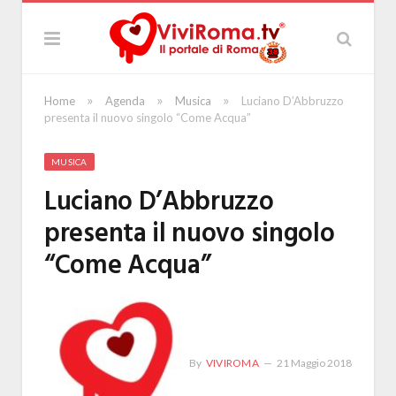
»
»
»
Home
Agenda
Musica
Luciano D’Abbruzzo
presenta il nuovo singolo “Come Acqua”
MUSICA
Luciano D’Abbruzzo
presenta il nuovo singolo
“Come Acqua”
By
VIVIROMA
21 Maggio 2018