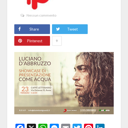
Nessun commento
Share
Tweet
+
Pinterest