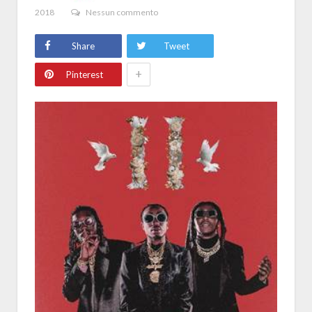
2018
Nessun commento
Share
Tweet
+
Pinterest