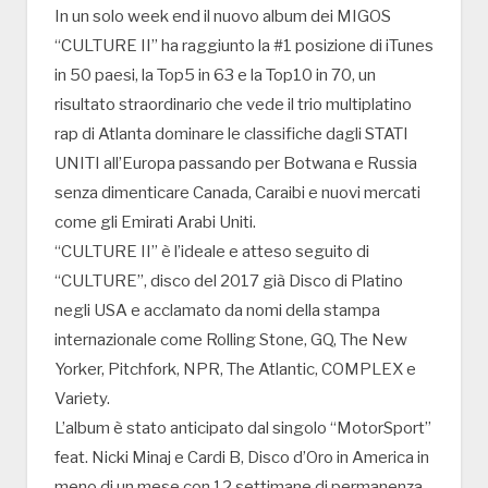
In un solo week end il nuovo album dei MIGOS
“CULTURE II” ha raggiunto la #1 posizione di iTunes
in 50 paesi, la Top5 in 63 e la Top10 in 70, un
risultato straordinario che vede il trio multiplatino
rap di Atlanta dominare le classifiche dagli STATI
UNITI all’Europa passando per Botwana e Russia
senza dimenticare Canada, Caraibi e nuovi mercati
come gli Emirati Arabi Uniti.
“CULTURE II” è l’ideale e atteso seguito di
“CULTURE”, disco del 2017 già Disco di Platino
negli USA e acclamato da nomi della stampa
internazionale come Rolling Stone, GQ, The New
Yorker, Pitchfork, NPR, The Atlantic, COMPLEX e
Variety.
L’album è stato anticipato dal singolo “MotorSport”
feat. Nicki Minaj e Cardi B, Disco d’Oro in America in
meno di un mese con 12 settimane di permanenza