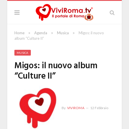
»
»
»
Home
Agenda
Musica
Migos: il nuovo
album “Culture II”
MUSICA
Migos: il nuovo album
“Culture II”
By
VIVIROMA
12 Febbraio