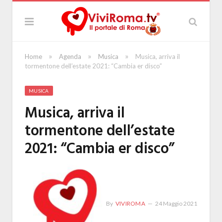
»
»
»
Home
Agenda
Musica
Musica, arriva il
tormentone dell’estate 2021: “Cambia er disco”
MUSICA
Musica, arriva il
tormentone dell’estate
2021: “Cambia er disco”
By
VIVIROMA
24 Maggio 2021