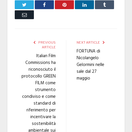
Twitter
Facebook
Pinterest
LinkedIn
Tumblr
Email
PREVIOUS
NEXT ARTICLE
ARTICLE
FORTUNA di
Italian Film
Nicolangelo
Commissions ha
Gelormini nelle
riconosciuto il
sale dal 27
protocollo GREEN
maggio
FILM come
strumento
condiviso e come
standard di
riferimento per
incentivare la
sostenibilità
ambientale sui