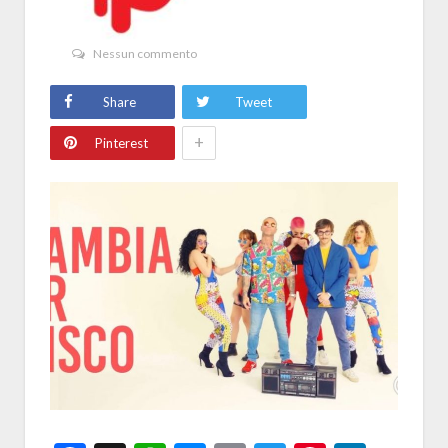
Nessun commento
Share
Tweet
+
Pinterest