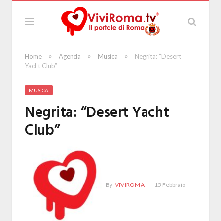
»
»
»
Home
Agenda
Musica
Negrita: “Desert
Yacht Club”
MUSICA
Negrita: “Desert Yacht
Club”
By
VIVIROMA
15 Febbraio