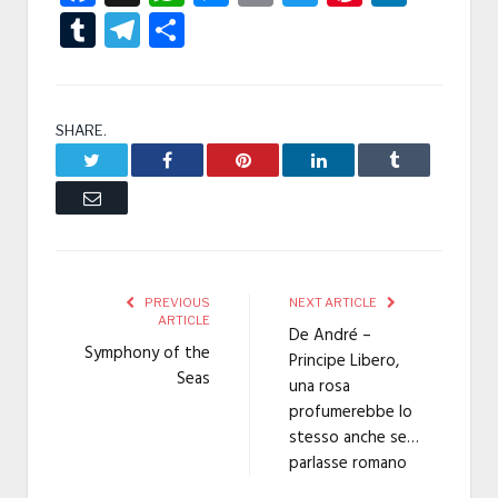
Tumblr
Telegram
Condividi
SHARE.
Twitter
Facebook
Pinterest
LinkedIn
Tumblr
Email
PREVIOUS
NEXT ARTICLE
ARTICLE
De André –
Symphony of the
Principe Libero,
Seas
una rosa
profumerebbe lo
stesso anche se…
parlasse romano