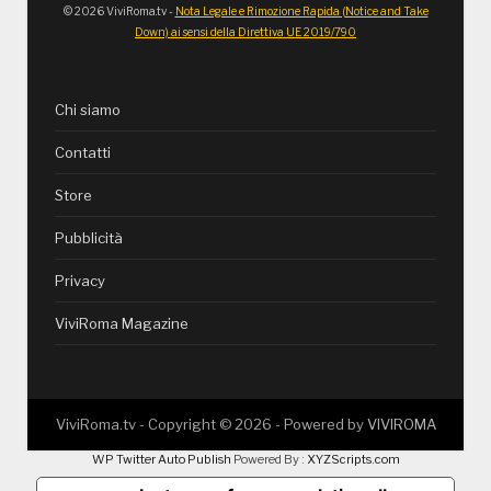
© 2026 ViviRoma.tv -
Nota Legale e Rimozione Rapida (Notice and Take
Down) ai sensi della Direttiva UE 2019/790
Chi siamo
Contatti
Store
Pubblicità
Privacy
ViviRoma Magazine
ViviRoma.tv - Copyright ©
2026
- Powered by
VIVIROMA
WP Twitter Auto Publish
Powered By :
XYZScripts.com