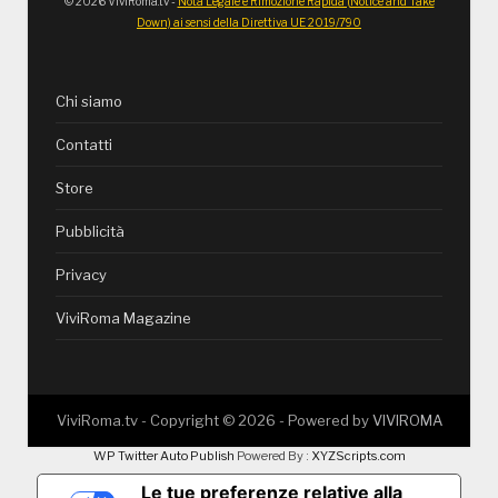
© 2026 ViviRoma.tv -
Nota Legale e Rimozione Rapida (Notice and Take
Down) ai sensi della Direttiva UE 2019/790
Chi siamo
Contatti
Store
Pubblicità
Privacy
ViviRoma Magazine
ViviRoma.tv - Copyright ©
2026
- Powered by
VIVIROMA
WP Twitter Auto Publish
Powered By :
XYZScripts.com
Le tue preferenze relative alla