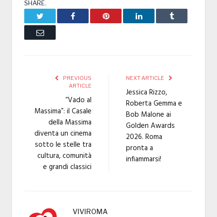
SHARE.
Twitter
Facebook
Pinterest
LinkedIn
Tumblr
Email
PREVIOUS
NEXT ARTICLE
ARTICLE
Jessica Rizzo,
“Vado al
Roberta Gemma e
Massima”: il Casale
Bob Malone ai
della Massima
Golden Awards
diventa un cinema
2026. Roma
sotto le stelle tra
pronta a
cultura, comunità
infiammarsi!
e grandi classici
VIVIROMA