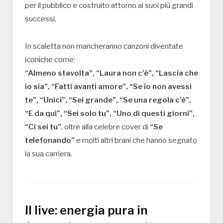
per il pubblico e costruito attorno ai suoi più grandi
successi.
In scaletta non mancheranno canzoni diventate
iconiche come:
“Almeno stavolta”, “Laura non c’è”, “Lascia che
io sia”, “Fatti avanti amore”, “Se io non avessi
te”, “Unici”, “Sei grande”, “Se una regola c’è”,
“E da qui”, “Sei solo tu”, “Uno di questi giorni”,
“Ci sei tu”
, oltre alla celebre cover di
“Se
telefonando”
e molti altri brani che hanno segnato
la sua carriera.
Il live: energia pura in