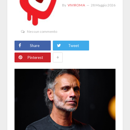
By
VIVIROMA
28 Maggio 2026
Nessun commento
Share
Tweet
+
Pinterest