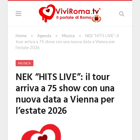
»
»
»
Home
Agenda
Musica
NEK “HITS LIVE”: il
tour arriva a 75 show con una nuova data a Vienna per
l’estate 2026
MUSICA
NEK “HITS LIVE”: il tour
arriva a 75 show con una
nuova data a Vienna per
l’estate 2026