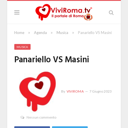
»
»
»
Home
Agenda
Musica
Panariello VS Masini
MUSICA
Panariello VS Masini
By
VIVIROMA
7 Giugno 2023
Nessun commento