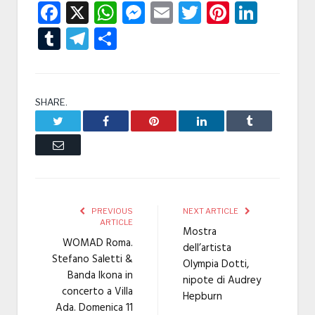
Facebook
X
WhatsApp
Messenger
Email
Twitter
Pintere
Linke
Tumblr
Telegram
Condividi
SHARE.
Twitter
Facebook
Pinterest
LinkedIn
Tumblr
Email
PREVIOUS
NEXT ARTICLE
ARTICLE
Mostra
WOMAD Roma.
dell’artista
Stefano Saletti &
Olympia Dotti,
Banda Ikona in
nipote di Audrey
concerto a Villa
Hepburn
Ada. Domenica 11