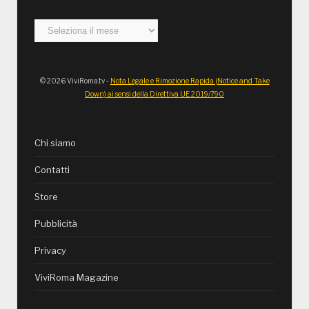
Archivi
© 2026 ViviRoma.tv -
Nota Legale e Rimozione Rapida (Notice and Take
Down) ai sensi della Direttiva UE 2019/790
Chi siamo
Contatti
Store
Pubblicità
Privacy
ViviRoma Magazine