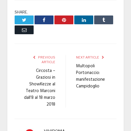
SHARE.
Twitter
Facebook
Pinterest
LinkedIn
Tumblr
Email
PREVIOUS
NEXT ARTICLE
ARTICLE
Multopoli
Circosta –
Portonaccio:
Graziosi in
manifestazione
ShowKezze al
Campidoglio
Teatro Marconi
dall’8 al 18 marzo
2018