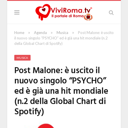
»
»
»
Home
Agenda
Musica
Post Malone: è uscito
il nuovo singolo “PSYCHO” ed è già una hit mondiale (n.2
della Global Chart di Spotify)
MUSICA
Post Malone: è uscito il
nuovo singolo “PSYCHO”
ed è già una hit mondiale
(n.2 della Global Chart di
Spotify)