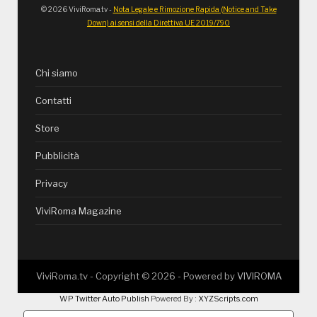
© 2026 ViviRoma.tv -
Nota Legale e Rimozione Rapida (Notice and Take
Down) ai sensi della Direttiva UE 2019/790
Chi siamo
Contatti
Store
Pubblicità
Privacy
ViviRoma Magazine
ViviRoma.tv - Copyright ©
2026
- Powered by
VIVIROMA
WP Twitter Auto Publish
Powered By :
XYZScripts.com