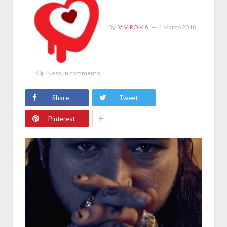
By
VIVIROMA
1 Marzo 2018
Nessun commento
Share
Tweet
+
Pinterest