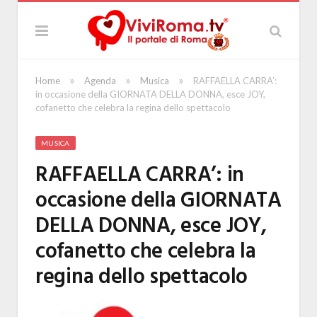
»
»
»
Home
Agenda
Musica
RAFFAELLA CARRA’:
in occasione della GIORNATA DELLA DONNA, esce JOY,
cofanetto che celebra la regina dello spettacolo
MUSICA
RAFFAELLA CARRA’: in
occasione della GIORNATA
DELLA DONNA, esce JOY,
cofanetto che celebra la
regina dello spettacolo