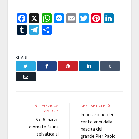
Facebook
X
WhatsApp
Messenger
Email
Twitter
Pintere
Linke
Tumblr
Telegram
Condividi
SHARE.
Twitter
Facebook
Pinterest
LinkedIn
Tumblr
Email
PREVIOUS
NEXT ARTICLE
ARTICLE
In occasione dei
5 e 6 marzo
cento anni dalla
giornate fauna
nascita del
selvatica al
grande Pier Paolo