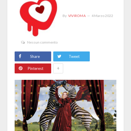
By
VIVIROMA
4 Marzo 2022
Nessun commento
Share
Tweet
+
Pinterest