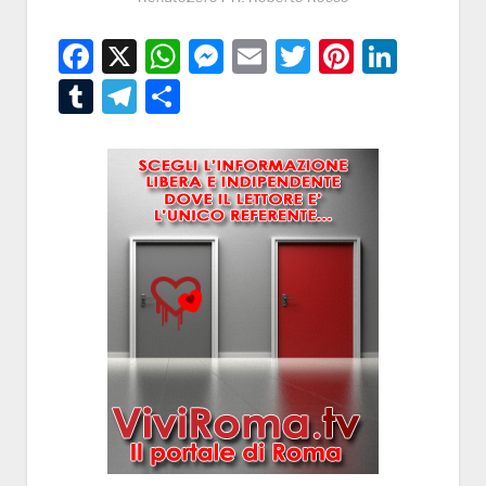
Facebook
X
WhatsApp
Messenger
Email
Twitter
Pintere
Linke
Tumblr
Telegram
Condividi