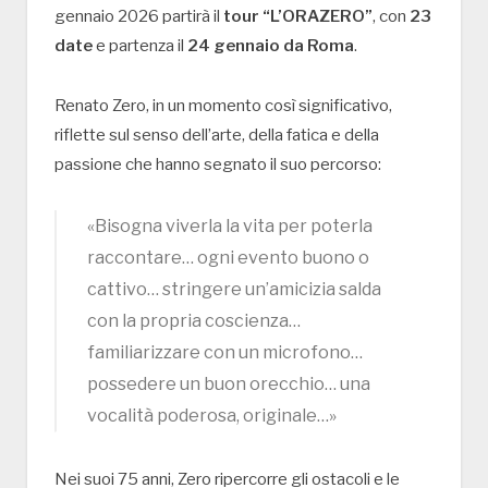
gennaio 2026 partirà il
tour “L’ORAZERO”
, con
23
date
e partenza il
24 gennaio da Roma
.
Renato Zero, in un momento così significativo,
riflette sul senso dell’arte, della fatica e della
passione che hanno segnato il suo percorso:
«Bisogna viverla la vita per poterla
raccontare… ogni evento buono o
cattivo… stringere un’amicizia salda
con la propria coscienza…
familiarizzare con un microfono…
possedere un buon orecchio… una
vocalità poderosa, originale…»
Nei suoi 75 anni, Zero ripercorre gli ostacoli e le