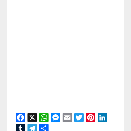
Facebook
X
WhatsApp
Messenger
Email
Twitter
Pintere
Linke
Tumblr
Telegram
Condividi