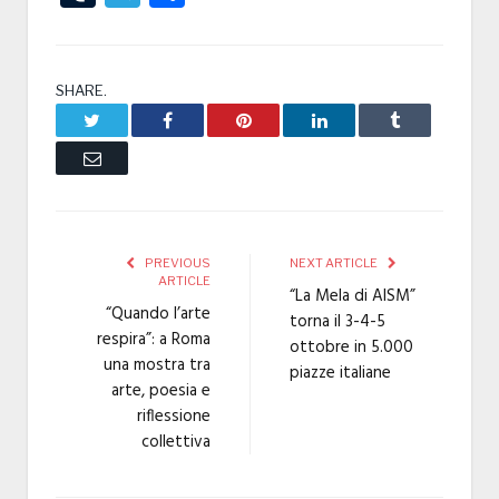
SHARE.
Twitter
Facebook
Pinterest
LinkedIn
Tumblr
Email
PREVIOUS
NEXT ARTICLE
ARTICLE
“La Mela di AISM”
“Quando l’arte
torna il 3-4-5
respira”: a Roma
ottobre in 5.000
una mostra tra
piazze italiane
arte, poesia e
riflessione
collettiva