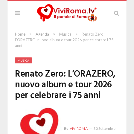
»
»
»
Home
Agenda
Musica
Renato Zero:
L’ORAZERO, nuovo album e tour 2026 per celebrare i 75
anni
MUSICA
Renato Zero: L’ORAZERO,
nuovo album e tour 2026
per celebrare i 75 anni
By
VIVIROMA
30 Settembre