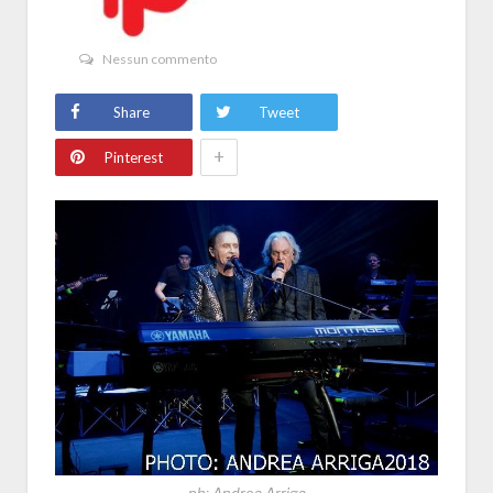
Nessun commento
Share
Tweet
+
Pinterest
ph: Andrea Arriga