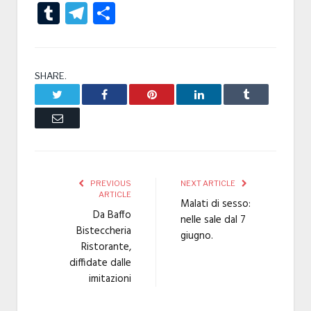
Tumblr
Telegram
Condividi
SHARE.
Twitter
Facebook
Pinterest
LinkedIn
Tumblr
Email
PREVIOUS
NEXT ARTICLE
ARTICLE
Malati di sesso:
Da Baffo
nelle sale dal 7
Bisteccheria
giugno.
Ristorante,
diffidate dalle
imitazioni