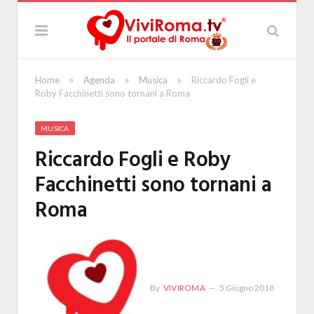
»
»
»
Home
Agenda
Musica
Riccardo Fogli e
Roby Facchinetti sono tornani a Roma
MUSICA
Riccardo Fogli e Roby
Facchinetti sono tornani a
Roma
By
VIVIROMA
5 Giugno 2018