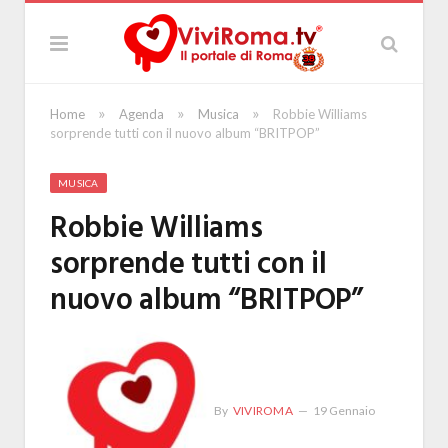
»
»
»
Home
Agenda
Musica
Robbie Williams
sorprende tutti con il nuovo album “BRITPOP”
MUSICA
Robbie Williams
sorprende tutti con il
nuovo album “BRITPOP”
By
VIVIROMA
19 Gennaio