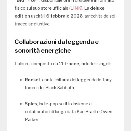
“BRITPOP”
, disponibile ora in digitale e in formato
fisico sul suo store ufficiale (
LINK
). La
deluxe
edition
uscirà il
6 febbraio 2026
, arricchita da sei
tracce aggiuntive.
Collaborazioni da leggenda e
sonorità energiche
L’album, composto da
11 tracce
, include i singoli:
Rocket
, con la chitarra del leggendario Tony
Iommi dei Black Sabbath
Spies
, indie-pop scritto insieme ai
collaboratori di lunga data Karl Brazil e Owen
Parker