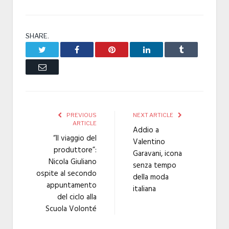
SHARE.
Twitter
Facebook
Pinterest
LinkedIn
Tumblr
Email
PREVIOUS
NEXT ARTICLE
ARTICLE
Addio a
“Il viaggio del
Valentino
produttore”:
Garavani, icona
Nicola Giuliano
senza tempo
ospite al secondo
della moda
appuntamento
italiana
del ciclo alla
Scuola Volonté