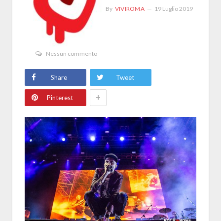
By
VIVIROMA
19 Luglio 2019
Nessun commento
Share
Tweet
+
Pinterest