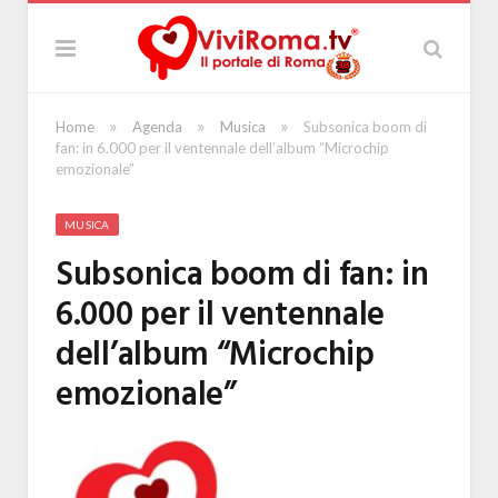
»
»
»
Home
Agenda
Musica
Subsonica boom di
fan: in 6.000 per il ventennale dell’album “Microchip
emozionale”
MUSICA
Subsonica boom di fan: in
6.000 per il ventennale
dell’album “Microchip
emozionale”