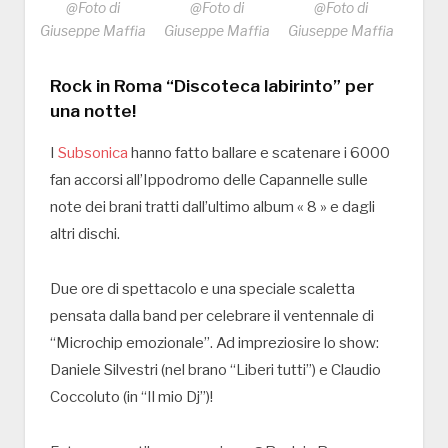
@Foto di
@Foto di
@Foto di
Giuseppe Maffia
Giuseppe Maffia
Giuseppe Maffia
Rock in Roma “Discoteca labirinto” per
una notte!
I
Subsonica
hanno fatto ballare e scatenare i 6000
fan accorsi all’Ippodromo delle Capannelle sulle
note dei brani tratti dall’ultimo album « 8 » e dagli
altri dischi.
Due ore di spettacolo e una speciale scaletta
pensata dalla band per celebrare il ventennale di
“Microchip emozionale”. Ad impreziosire lo show:
Daniele Silvestri (nel brano “Liberi tutti”) e Claudio
Coccoluto (in “Il mio Dj”)!