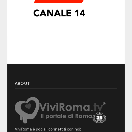
ABOUT
ViviRoma è social, connettiti con noi: