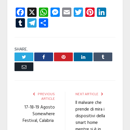
Facebook
X
WhatsApp
Messenger
Email
Twitter
Pintere
Linke
Tumblr
Telegram
Condividi
SHARE.
Twitter
Facebook
Pinterest
LinkedIn
Tumblr
Email
PREVIOUS
NEXT ARTICLE
ARTICLE
Il malware che
17-18-19 Agosto
prende di mira i
Somewhere
dispositivi della
Festival, Calabria
smart home
mentre si è in