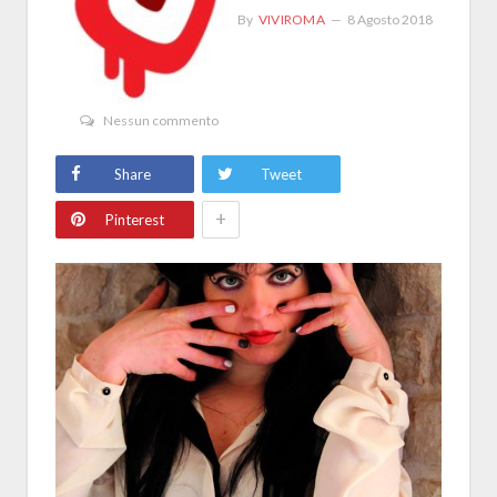
By
VIVIROMA
8 Agosto 2018
Nessun commento
Share
Tweet
+
Pinterest