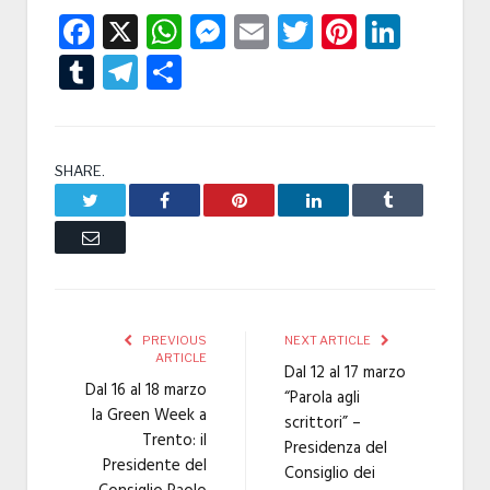
Facebook
X
WhatsApp
Messenger
Email
Twitter
Pintere
Linke
Tumblr
Telegram
Condividi
SHARE.
Twitter
Facebook
Pinterest
LinkedIn
Tumblr
Email
PREVIOUS
NEXT ARTICLE
ARTICLE
Dal 12 al 17 marzo
Dal 16 al 18 marzo
“Parola agli
la Green Week a
scrittori” –
Trento: il
Presidenza del
Presidente del
Consiglio dei