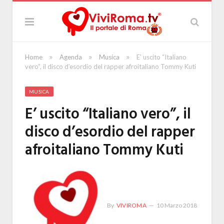
»
»
»
Home
Agenda
Musica
E’ uscito “Italiano
vero”, il disco d’esordio del rapper afroitaliano Tommy Kuti
MUSICA
E’ uscito “Italiano vero”, il
disco d’esordio del rapper
afroitaliano Tommy Kuti
By
VIVIROMA
10 Marzo 2018