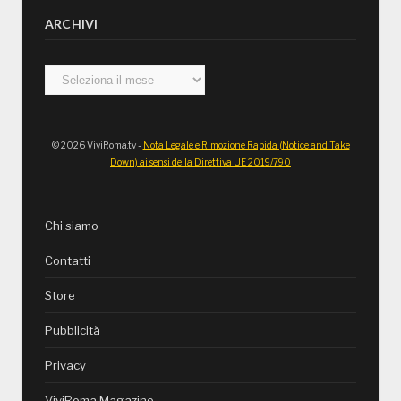
ARCHIVI
Archivi
© 2026 ViviRoma.tv -
Nota Legale e Rimozione Rapida (Notice and Take
Down) ai sensi della Direttiva UE 2019/790
Chi siamo
Contatti
Store
Pubblicità
Privacy
ViviRoma Magazine