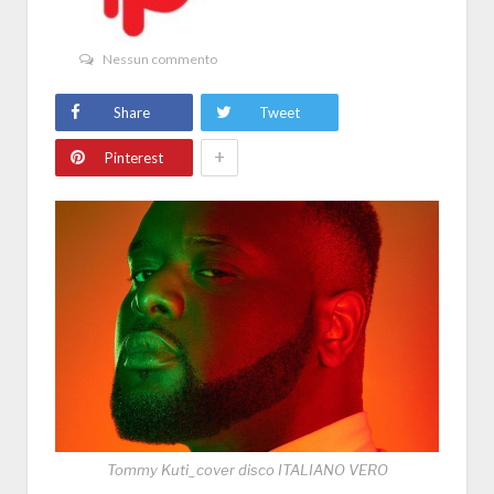
Nessun commento
Share
Tweet
+
Pinterest
Tommy Kuti_cover disco ITALIANO VERO