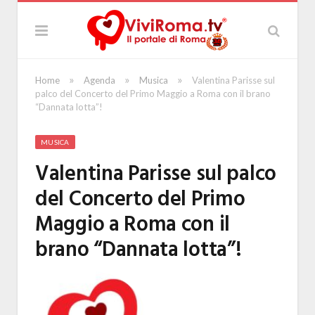
»
»
»
Home
Agenda
Musica
Valentina Parisse sul
palco del Concerto del Primo Maggio a Roma con il brano
“Dannata lotta”!
MUSICA
Valentina Parisse sul palco
del Concerto del Primo
Maggio a Roma con il
brano “Dannata lotta”!