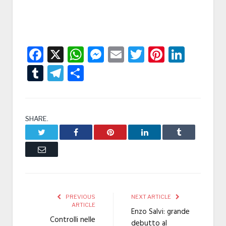
Facebook
X
WhatsApp
Messenger
Email
Twitter
Pintere
Linke
Tumblr
Telegram
Condividi
SHARE.
Twitter
Facebook
Pinterest
LinkedIn
Tumblr
Email
PREVIOUS
NEXT ARTICLE
ARTICLE
Enzo Salvi: grande
Controlli nelle
debutto al