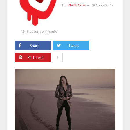
By
VIVIROMA
29 Aprile 2019
Nessun commento
Share
Tweet
+
Pinterest