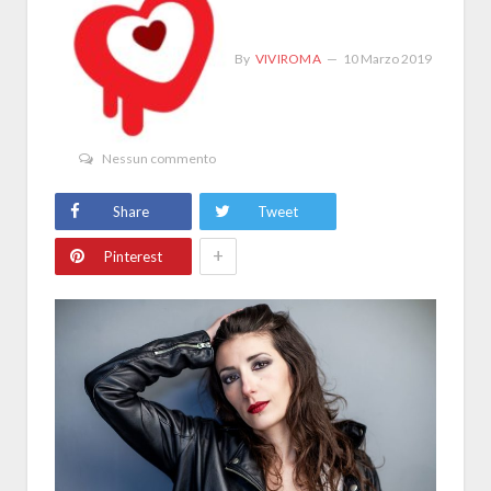
By
VIVIROMA
10 Marzo 2019
Nessun commento
Share
Tweet
+
Pinterest