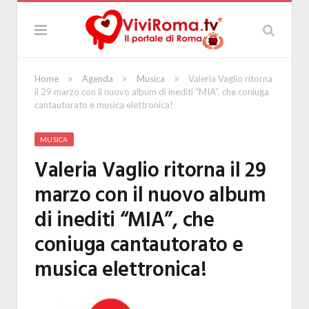
»
»
»
Home
Agenda
Musica
Valeria Vaglio ritorna
il 29 marzo con il nuovo album di inediti “MIA”, che coniuga
cantautorato e musica elettronica!
MUSICA
Valeria Vaglio ritorna il 29
marzo con il nuovo album
di inediti “MIA”, che
coniuga cantautorato e
musica elettronica!