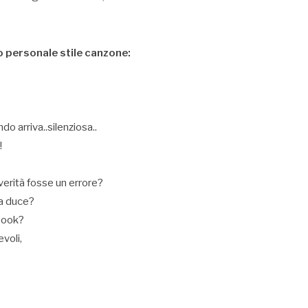
o personale stile canzone:
o arriva..silenziosa..
!
verità fosse un errore?
da duce?
ebook?
evoli,