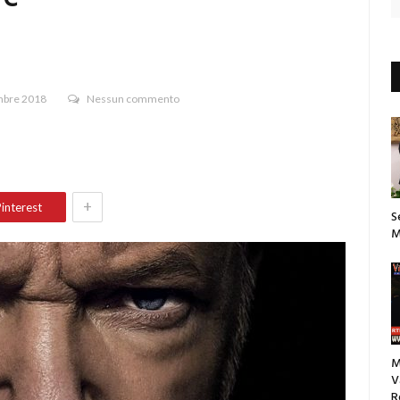
bre 2018
Nessun commento
+
interest
S
M
M
V
R