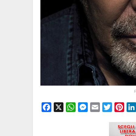
Facebook
X
WhatsApp
Messenge
Email
Twitt
Pi