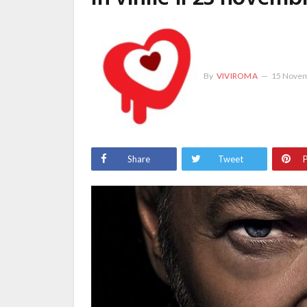
By
VIVIROMA
15 Novem
Share
Tweet
P