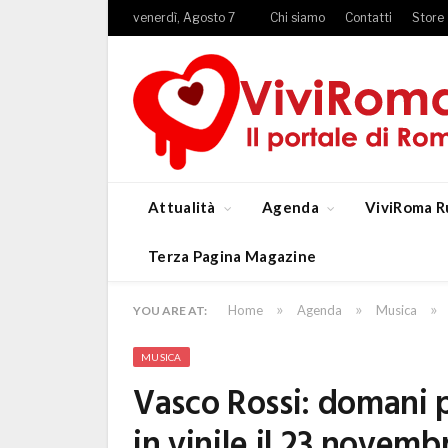
venerdì, Agosto 7
Chi siamo
Contatti
Store
Attualità
Agenda
ViviRoma R
Terza Pagina Magazine
»
»
»
Home
Agenda
Musica
YOU ARE AT:
MUSICA
Vasco Rossi: domani p
in vinile il 23 novemb