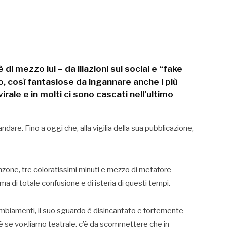
 mezzo lui – da illazioni sui social e “fake
lo, così fantasiose da ingannare anche i più
virale e in molti ci sono cascati nell’ultimo
dare. Fino a oggi che, alla vigilia della sua pubblicazione,
nzone, tre coloratissimi minuti e mezzo di metafore
ima di totale confusione e di isteria di questi tempi.
mbiamenti, il suo sguardo è disincantato e fortemente
 è se vogliamo teatrale, c’è da scommettere che in