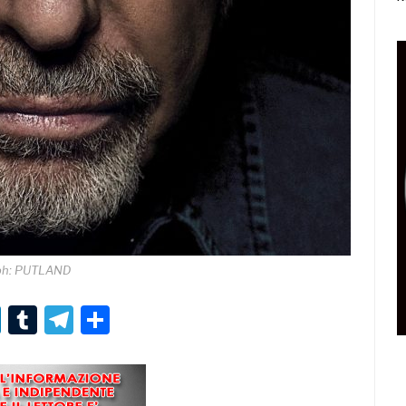
ph: PUTLAND
r
er
nterest
LinkedIn
Tumblr
Telegram
Condividi