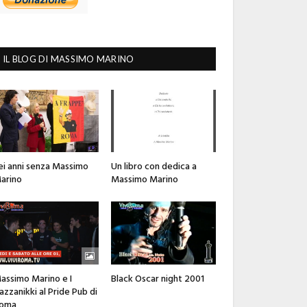
IL BLOG DI MASSIMO MARINO
ei anni senza Massimo
Un libro con dedica a
arino
Massimo Marino
assimo Marino e I
Black Oscar night 2001
azzanikki al Pride Pub di
oma