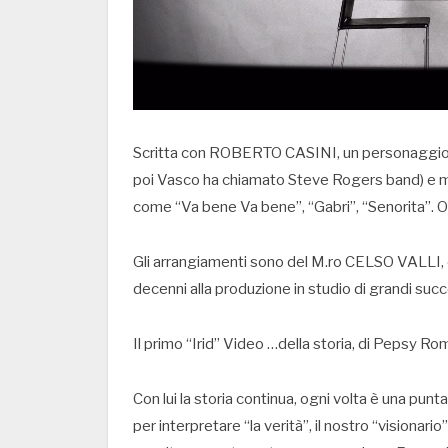
Scritta con ROBERTO CASINI, un personaggio che
poi Vasco ha chiamato Steve Rogers band) e mus
come “Va bene Va bene”, “Gabri”, “Senorita”. O 
Gli arrangiamenti sono del M.ro CELSO VALLI, co
decenni alla produzione in studio di grandi succ
Il primo “Irid” Video …della storia, di Pepsy R
Con lui la storia continua, ogni volta è una punt
per interpretare “la verità”, il nostro “visionar