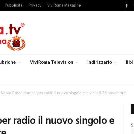
Pubblicità
Privacy
ViviRoma Magazine
Fac
ubriche
ViviRoma Television
Indirizzario
Il 
Vasco Rossi: domani per radio il nuovo singolo e in vinile il 23 novembre
er radio il nuovo singolo e
S
re