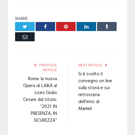
SHARE.
Twitter
Facebook
Pinterest
LinkedIn
Tumblr
Email
PREVIOUS
NEXT ARTICLE
ARTICLE
Si è svolto il
Roma: la nuova
convegno on line
Opera di LAIKA al
sulla storia e sui
Liceo Giulio
retroscena
Cesare dal titolo:
dell’inno di
“2021: IN
Mameli
PRESENZA, IN
SICUREZZA”