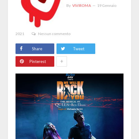
By
VIVIROMA
19 Gennaio
2021
Nessun commento
Share
Tweet
+
Pinterest