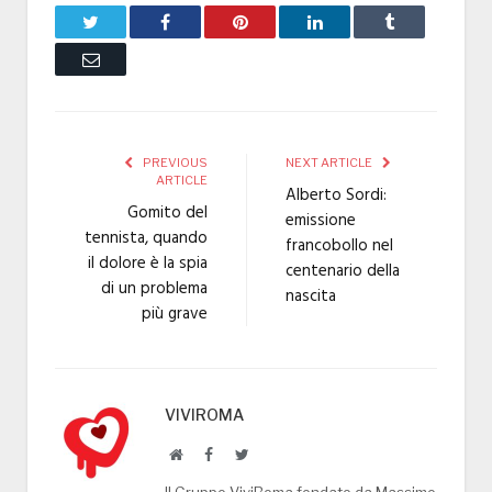
Twitter
Facebook
Pinterest
LinkedIn
Tumblr
Email
PREVIOUS
NEXT ARTICLE
ARTICLE
Alberto Sordi:
Gomito del
emissione
tennista, quando
francobollo nel
il dolore è la spia
centenario della
di un problema
nascita
più grave
VIVIROMA
Website
Facebook
Twitter
Il Gruppo ViviRoma fondato da Massimo