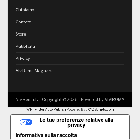
Chi siamo
Contatti
Store
Pubblicità
Privacy
ViviRoma Magazine
ViviRoma.tv - Copyright ©
2026
- Powered by
VIVIROMA
WP Twitter Auto Publish
Powered By :
XYZScripts.com
Le tue preferenze relative alla
privacy
Informativa sulla raccolta