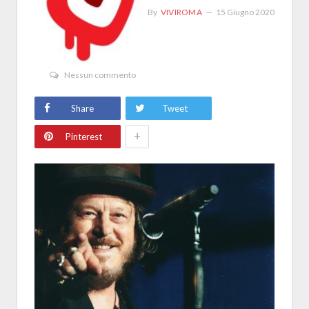
By
VIVIROMA
15 Giugno 2020
Nessun commento
Share
Tweet
+
Pinterest