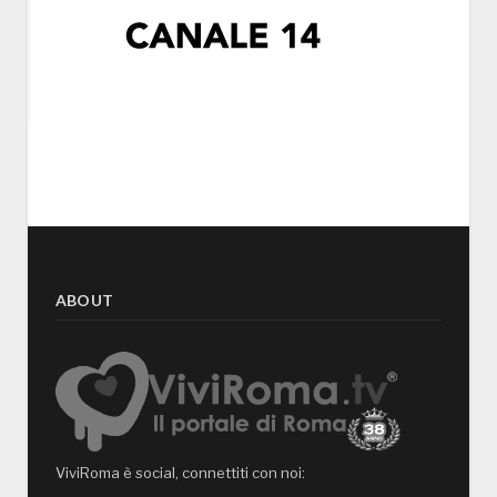
ABOUT
ViviRoma è social, connettiti con noi: