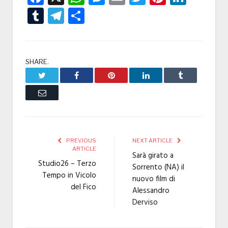
Tumblr
Telegram
Condividi
SHARE.
Twitter
Facebook
Pinterest
LinkedIn
Tumblr
Email
PREVIOUS
NEXT ARTICLE
ARTICLE
Sarà girato a
Studio26 – Terzo
Sorrento (NA) il
Tempo in Vicolo
nuovo film di
del Fico
Alessandro
Derviso