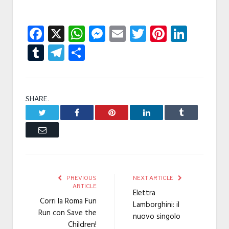
Facebook
X
WhatsApp
Messenger
Email
Twitter
Pintere
Linke
Tumblr
Telegram
Condividi
SHARE.
Twitter
Facebook
Pinterest
LinkedIn
Tumblr
Email
PREVIOUS
NEXT ARTICLE
ARTICLE
Elettra
Corri la Roma Fun
Lamborghini: il
Run con Save the
nuovo singolo
Children!