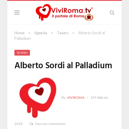
»
»
»
Home
Agenda
Teatro
Alberto Sordi al
Palladium
TEATRO
Alberto Sordi al Palladium
By
VIVIROMA
19 Febbraio
2018
Nessun commento