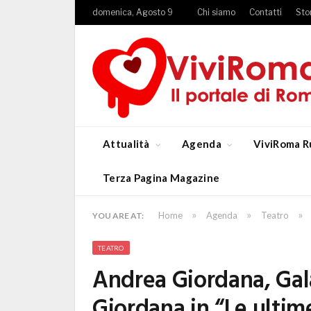
domenica, Agosto 9
Chi siamo
Contatti
Sto
Attualità
Agenda
ViviRoma R
Terza Pagina Magazine
»
»
»
Home
Agenda
Teatro
YOU ARE AT:
TEATRO
Andrea Giordana, Gal
Giordana in “Le ultim