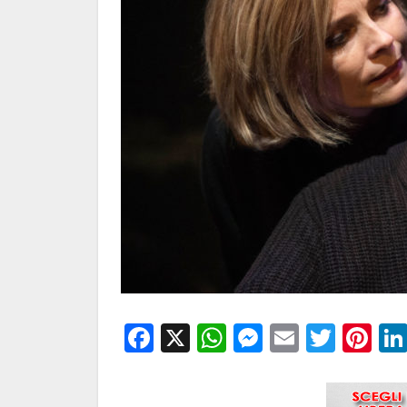
Facebook
X
WhatsApp
Messenge
Email
Twitt
Pi