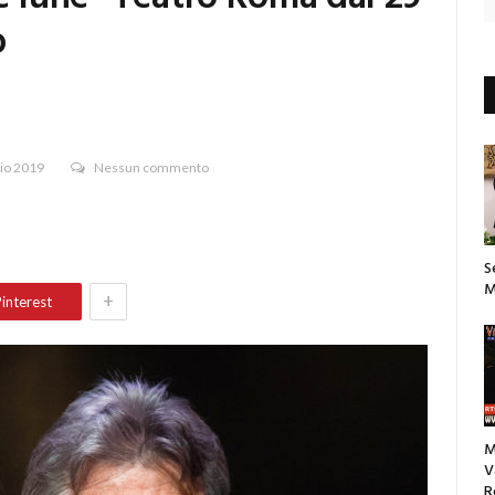
o
io 2019
Nessun commento
S
M
+
interest
M
V
R