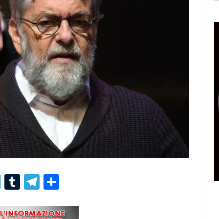
r
er
nterest
LinkedIn
Tumblr
Telegram
Condividi