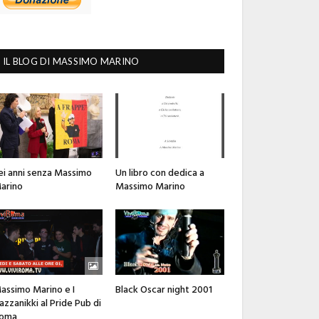
IL BLOG DI MASSIMO MARINO
ei anni senza Massimo
Un libro con dedica a
arino
Massimo Marino
assimo Marino e I
Black Oscar night 2001
azzanikki al Pride Pub di
oma