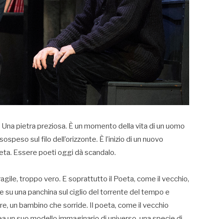
o. Una pietra preziosa. È un momento della vita di un uomo
ospeso sul filo dell’orizzonte. È l’inizio di un nuovo
eta. Essere poeti oggi dà scandalo.
ragile, troppo vero. E soprattutto il Poeta, come il vecchio,
de su una panchina sul ciglio del torrente del tempo e
, un bambino che sorride. Il poeta, come il vecchio
ea un suo modello immaginario di universo, una specie di