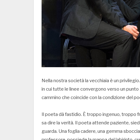
Nella nostra società la vecchiaia è un privilegi
in cui tutte le linee convergono verso un punto s
cammino che coincide con la condizione del po
Il poeta dà fastidio. È troppo ingenuo, troppo f
sa dire la verità. Il poeta attende paziente, sie
guarda. Una foglia cadere, una gemma sbocciare
professore, possiede la mappa del labirinto, cr