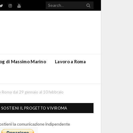
TikTok
ebook
Twitter
Instagram
YouTube
blog di Massimo Marino
Lavoro a Roma
o Roma dal 29 gennaio al 10 febbraio
SOSTIENI IL PROGETTO VIVIROMA
ostieni la comunicazione indipendente