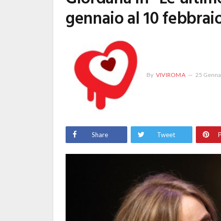
gennaio al 10 febbrai
By
VIVIROMA
25 Genna
Share
Tweet
P