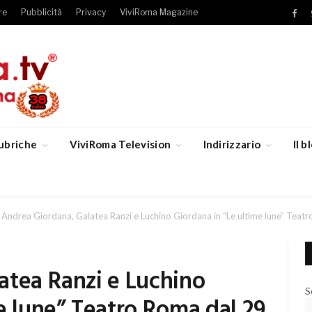
re
Pubblicità
Privacy
ViviRoma Magazine
Fac
ubriche
ViviRoma Television
Indirizzario
Il 
Andrea Giordana, Galatea Ranzi e Luchino Giordana in “Le ultime lune” Teatr
atea Ranzi e Luchino
S
e lune” Teatro Roma dal 29