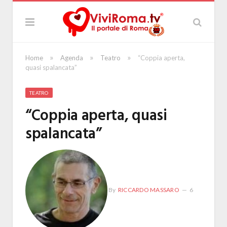
»
»
»
Home
Agenda
Teatro
“Coppia aperta,
quasi spalancata”
TEATRO
“Coppia aperta, quasi
spalancata”
By
RICCARDO MASSARO
6