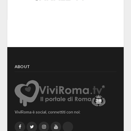
ABOUT
ViviRoma è social, connettiti con noi:
Facebook
Twitter
Instagram
YouTube
TikTok