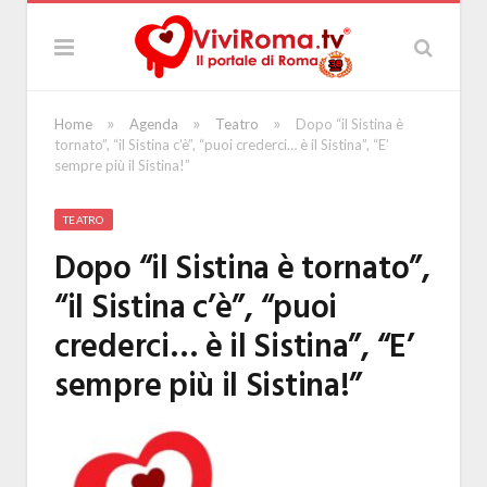
»
»
»
Home
Agenda
Teatro
Dopo “il Sistina è
tornato”, “il Sistina c’è”, “puoi crederci… è il Sistina”, “E’
sempre più il Sistina!”
TEATRO
Dopo “il Sistina è tornato”,
“il Sistina c’è”, “puoi
crederci… è il Sistina”, “E’
sempre più il Sistina!”