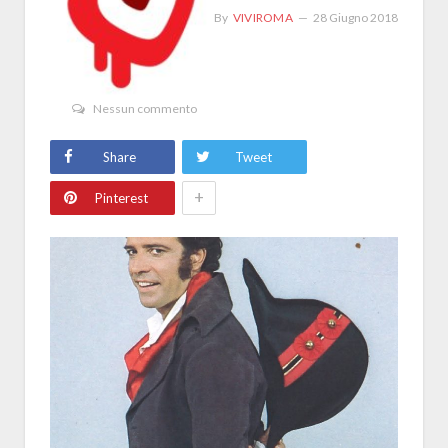
By
VIVIROMA
28 Giugno 2018
Nessun commento
Share
Tweet
+
Pinterest