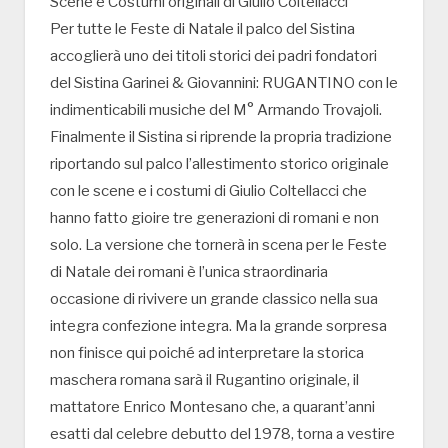
Scene e Costumi originali di Giulio Coltellacci
Per tutte le Feste di Natale il palco del Sistina
accoglierà uno dei titoli storici dei padri fondatori
del Sistina Garinei & Giovannini: RUGANTINO con le
indimenticabili musiche del M° Armando Trovajoli.
Finalmente il Sistina si riprende la propria tradizione
riportando sul palco l’allestimento storico originale
con le scene e i costumi di Giulio Coltellacci che
hanno fatto gioire tre generazioni di romani e non
solo. La versione che tornerà in scena per le Feste
di Natale dei romani è l’unica straordinaria
occasione di rivivere un grande classico nella sua
integra confezione integra. Ma la grande sorpresa
non finisce qui poiché ad interpretare la storica
maschera romana sarà il Rugantino originale, il
mattatore Enrico Montesano che, a quarant’anni
esatti dal celebre debutto del 1978, torna a vestire