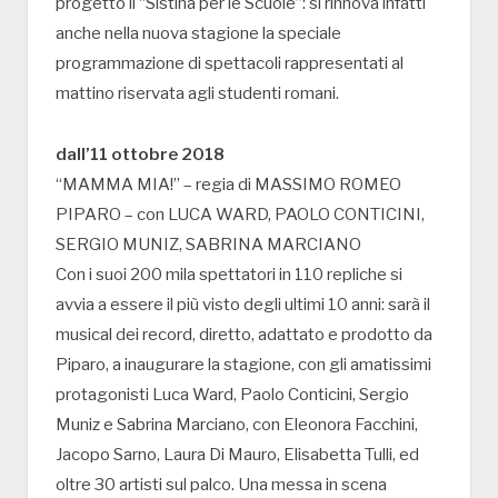
progetto il “Sistina per le Scuole”: si rinnova infatti
anche nella nuova stagione la speciale
programmazione di spettacoli rappresentati al
mattino riservata agli studenti romani.
dall’11 ottobre 2018
“MAMMA MIA!” – regia di MASSIMO ROMEO
PIPARO – con LUCA WARD, PAOLO CONTICINI,
SERGIO MUNIZ, SABRINA MARCIANO
Con i suoi 200 mila spettatori in 110 repliche si
avvia a essere il più visto degli ultimi 10 anni: sarà il
musical dei record, diretto, adattato e prodotto da
Piparo, a inaugurare la stagione, con gli amatissimi
protagonisti Luca Ward, Paolo Conticini, Sergio
Muniz e Sabrina Marciano, con Eleonora Facchini,
Jacopo Sarno, Laura Di Mauro, Elisabetta Tulli, ed
oltre 30 artisti sul palco. Una messa in scena