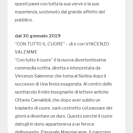
questi panni con tutta la sua verve e la sua
esperienza, sostenuto dal grande affetto del
pubblico.
dal 30 gennaio 2019
“CON TUTTO IL CUORE” – di e con VINCENZO
SALEMME
“Con tutto il cuore” è la nuova divertentissima
commedia scritta, diretta e interpretata da
Vincenzo Salemme che torna al Sistina dopo il
successo di Una festa esagerata. Al centro dello
spettacolo il mite insegnante di lettere antiche
Ottavio Camaldoli, che dopo aver subito un
trapianto di cuore, sarà costretto col passare dei
giorni a diventare un duro. Questo perché il cuore
datogli in dono apparteneva a un feroce
delinquente, Pasquale Mangiacarne. Il gangster,