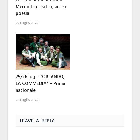
ISFF: omaggio ad Alda
Merini tra teatro, arte e
poesia
29 Luglio 2026
25/26 lug – “ORLANDO,
LA COMMEDIA” – Prima
nazionale
23 Luglio 2026
LEAVE A REPLY