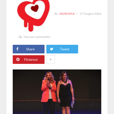
By
VIVIROMA
17 Giugno 2026
Nessun commento
Share
Tweet
+
Pinterest