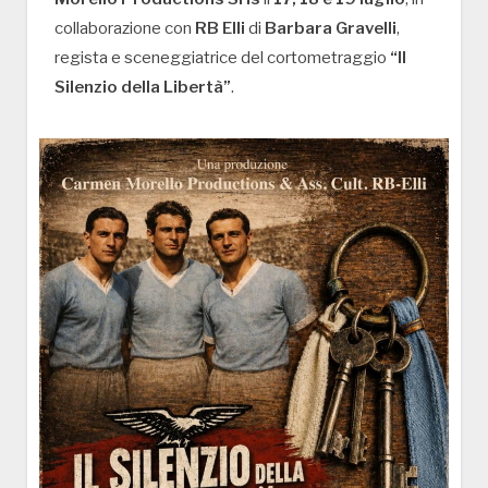
collaborazione con
RB Elli
di
Barbara Gravelli
,
regista e sceneggiatrice del cortometraggio
“Il
Silenzio della Libertà”
.