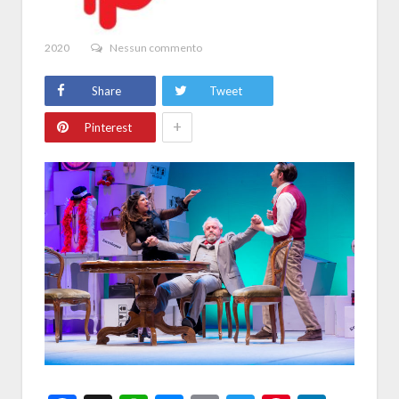
2020
Nessun commento
Share
Tweet
+
Pinterest