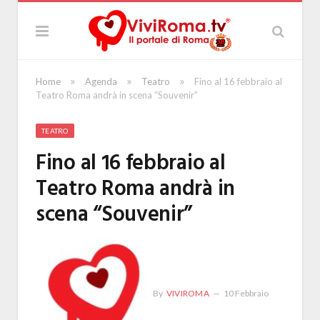
»
»
»
Home
Agenda
Teatro
Fino al 16 febbraio al
Teatro Roma andrà in scena “Souvenir”
TEATRO
Fino al 16 febbraio al
Teatro Roma andrà in
scena “Souvenir”
By
VIVIROMA
10 Febbraio