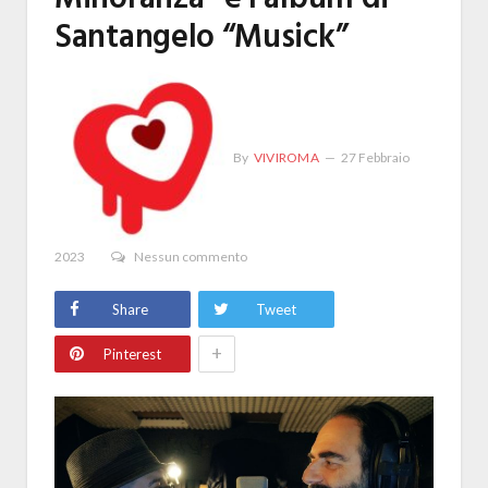
Santangelo “Musick”
By
VIVIROMA
27 Febbraio
2023
Nessun commento
Share
Tweet
+
Pinterest