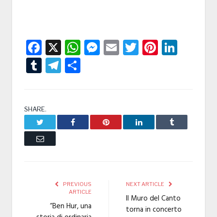
Facebook
X
WhatsApp
Messenger
Email
Twitter
Pintere
Linke
Tumblr
Telegram
Condividi
SHARE.
Twitter
Facebook
Pinterest
LinkedIn
Tumblr
Email
PREVIOUS
NEXT ARTICLE
ARTICLE
Il Muro del Canto
“Ben Hur, una
torna in concerto