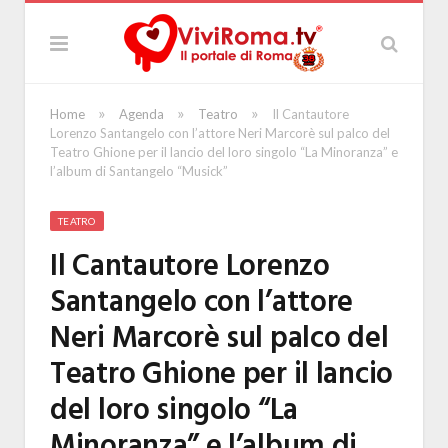
»
»
»
Home
Agenda
Teatro
Il Cantautore
Lorenzo Santangelo con l’attore Neri Marcorè sul palco del
Teatro Ghione per il lancio del loro singolo “La Minoranza” e
l’album di Santangelo “Musick”
TEATRO
Il Cantautore Lorenzo
Santangelo con l’attore
Neri Marcorè sul palco del
Teatro Ghione per il lancio
del loro singolo “La
Minoranza” e l’album di