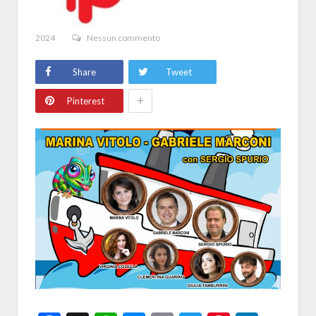
2024
Nessun commento
Share
Tweet
+
Pinterest