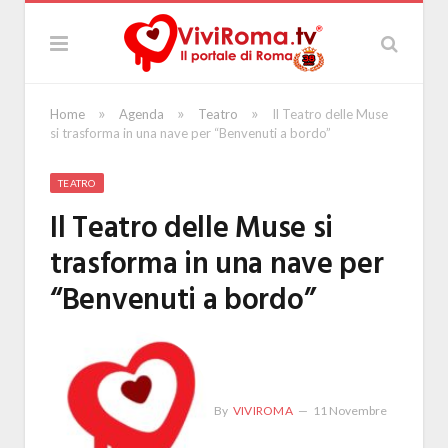
»
»
»
Home
Agenda
Teatro
Il Teatro delle Muse
si trasforma in una nave per “Benvenuti a bordo”
TEATRO
Il Teatro delle Muse si
trasforma in una nave per
“Benvenuti a bordo”
By
VIVIROMA
11 Novembre