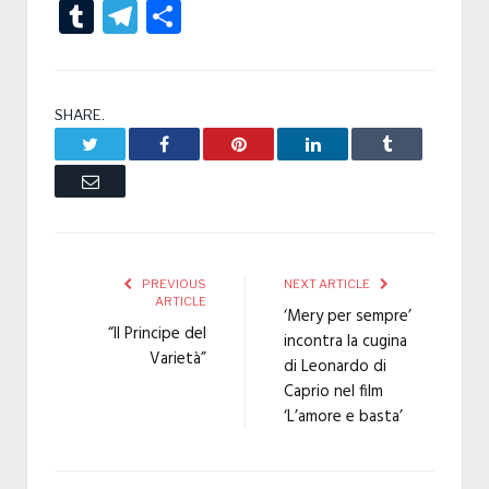
Tumblr
Telegram
Condividi
SHARE.
Twitter
Facebook
Pinterest
LinkedIn
Tumblr
Email
PREVIOUS
NEXT ARTICLE
ARTICLE
‘Mery per sempre’
“Il Principe del
incontra la cugina
Varietà”
di Leonardo di
Caprio nel film
‘L’amore e basta’