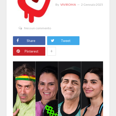
By
VIVIROMA
2 Gennaio 2025
Nessun commento
Share
Tweet
+
Pinterest