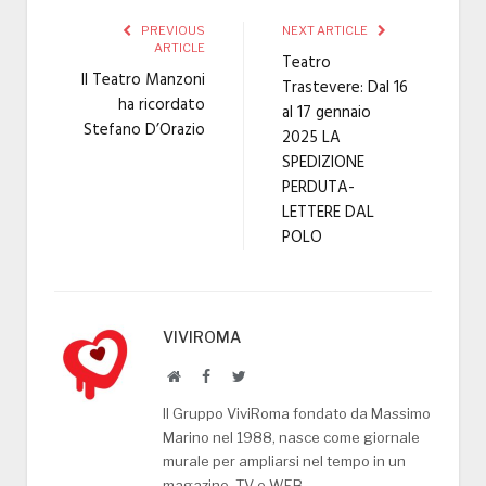
PREVIOUS
NEXT ARTICLE
ARTICLE
Teatro
Il Teatro Manzoni
Trastevere: Dal 16
ha ricordato
al 17 gennaio
Stefano D’Orazio
2025 LA
SPEDIZIONE
PERDUTA-
LETTERE DAL
POLO
VIVIROMA
Website
Facebook
Twitter
Il Gruppo ViviRoma fondato da Massimo
Marino nel 1988, nasce come giornale
murale per ampliarsi nel tempo in un
magazine, TV e WEB.