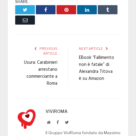
SHARE.
Twitter
Facebook
Pinterest
LinkedIn
Tumblr
Email
PREVIOUS
NEXT ARTICLE
ARTICLE
EBook “Fallimento
Usura: Carabinieri
non è fatale” di
arrestano
Alexandra Titova
commerciante a
è su Amazon
Roma
VIVIROMA
Website
Facebook
Twitter
Il Gruppo ViviRoma fondato da Massimo