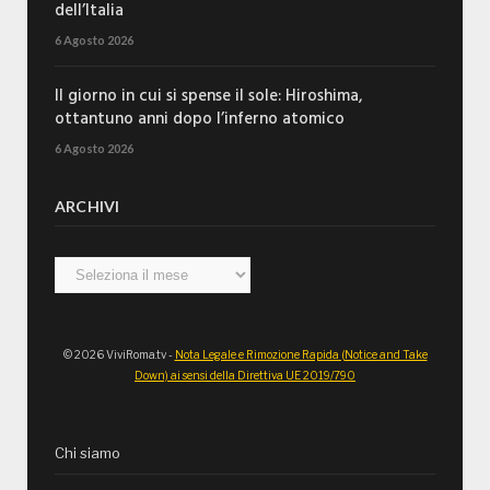
dell’Italia
6 Agosto 2026
Il giorno in cui si spense il sole: Hiroshima,
ottantuno anni dopo l’inferno atomico
6 Agosto 2026
ARCHIVI
Archivi
© 2026 ViviRoma.tv -
Nota Legale e Rimozione Rapida (Notice and Take
Down) ai sensi della Direttiva UE 2019/790
Chi siamo