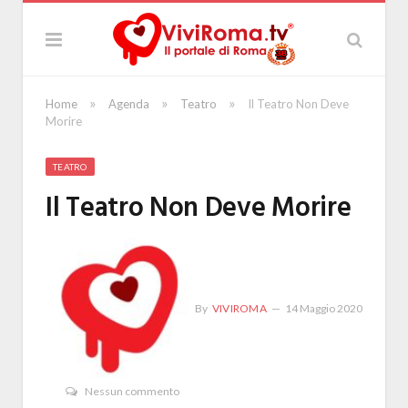
»
»
»
Home
Agenda
Teatro
Il Teatro Non Deve
Morire
TEATRO
Il Teatro Non Deve Morire
By
VIVIROMA
14 Maggio 2020
Nessun commento