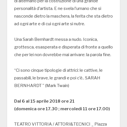
di alternano per la costruzione di una grande
personalità d’artista. E ne svela l’umano che si
nasconde dietro la maschera, la ferita che sta dietro
ad ogni arte e di cui ogni arte si nutre.
Una Sarah Bernhardt messa a nudo. Iconica,
grottesca, esasperata e disperata di fronte a quello
che per lei non dovrebbe mai arrivare: la parola fine.
“Ci sono cinque tipologie di attrici: le cattive, le
passabili, le brave, le grandi e poi c’è.. SARAH
BERNHARDT ” (Mark Twain)
Dal 6 al 15 aprile 2018 ore 21
(domenica ore 17.30 ; mercoledi 11 ore 17.00)
TEATRO VITTORIA / ATTORI&TECNICI _ Piazza