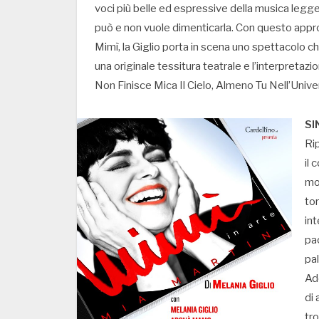
voci più belle ed espressive della musica legge
può e non vuole dimenticarla. Con questo appr
Mimì, la Giglio porta in scena uno spettacolo che
una originale tessitura teatrale e l’interpreta
Non Finisce Mica Il Cielo, Almeno Tu Nell’Univer
SI
Rip
il 
mod
to
int
pac
pal
Ad
di 
tr