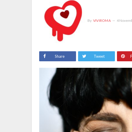
By
VIVIROMA
4 Novemb
Share
Tweet
P