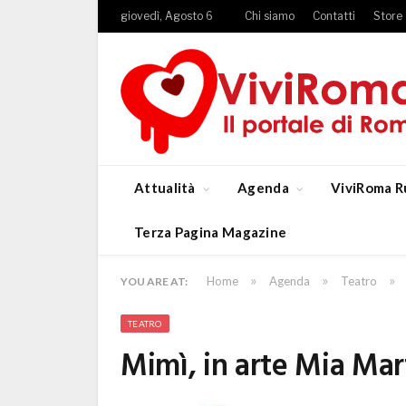
giovedì, Agosto 6
Chi siamo
Contatti
Store
Attualità
Agenda
ViviRoma R
Terza Pagina Magazine
»
»
»
Home
Agenda
Teatro
YOU ARE AT:
TEATRO
Mimì, in arte Mia Mar