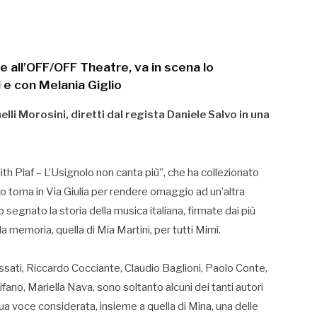
all’OFF/OFF Theatre, va in scena lo
i e con Melania Giglio
i Morosini, diretti dal regista Daniele Salvo in una
th Piaf – L’Usignolo non canta più”, che ha collezionato
lio torna in Via Giulia per rendere omaggio ad un’altra
 segnato la storia della musica italiana, firmate dai più
a memoria, quella di Mia Martini, per tutti Mimì.
sati, Riccardo Cocciante, Claudio Baglioni, Paolo Conte,
ano, Mariella Nava, sono soltanto alcuni dei tanti autori
ua voce considerata, insieme a quella di Mina, una delle