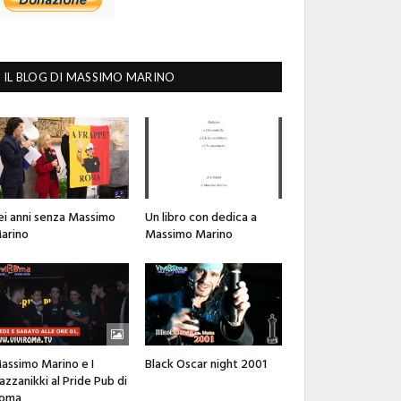
IL BLOG DI MASSIMO MARINO
ei anni senza Massimo
Un libro con dedica a
arino
Massimo Marino
assimo Marino e I
Black Oscar night 2001
azzanikki al Pride Pub di
oma