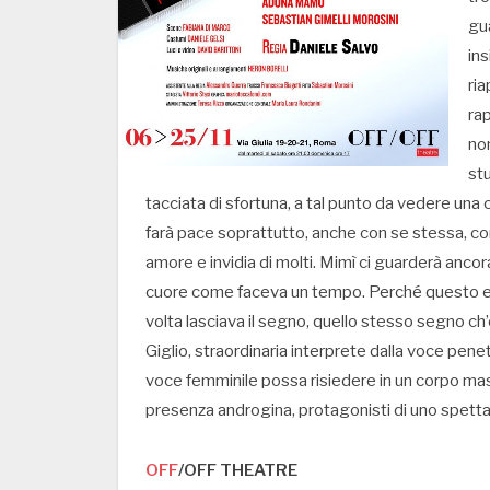
gua
ins
ria
rap
non
stu
tacciata di sfortuna, a tal punto da vedere una c
farà pace soprattutto, anche con se stessa, con 
amore e invidia di molti. Mimì ci guarderà anco
cuore come faceva un tempo. Perché questo er
volta lasciava il segno, quello stesso segno ch’
Giglio, straordinaria interprete dalla voce pe
voce femminile possa risiedere in un corpo mas
presenza androgina, protagonisti di uno spetta
OFF
/OFF THEATRE