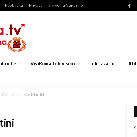
Pubblicità
Privacy
ViviRoma Magazine
Fac
ubriche
ViviRoma Television
Indirizzario
Il 
Mimì, in arte Mia Martini
tini
S