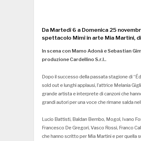
Da Martedì 6 a Domenica 25 novembre 
spettacolo Mimì in arte Mia Martini, d
In scena con Mamo Adonà e Sebastian Gimell
produzione Cardellino S.r.l..
Dopo il successo della passata stagione di “Édi
sold out e lunghi applausi, l’attrice Melania Gig
grande artista e interprete di canzoni che hanno
grandi autori per una voce che rimane salda nell
Lucio Battisti, Baldan Bembo, Mogol, Ivano Fos
Francesco De Gregori, Vasco Rossi, Franco Calif
che hanno scritto per Mia Martini e per quella s