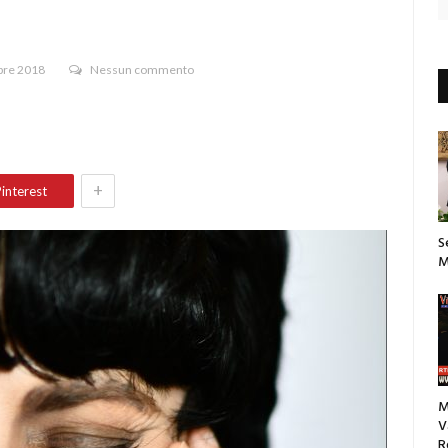
re 2018
Nessun commento
+
interest
S
M
M
V
R