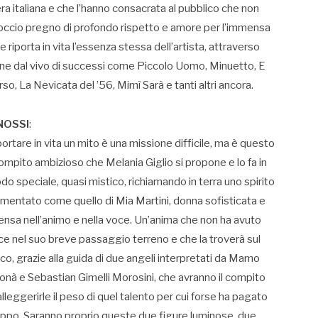
ra italiana e che l’hanno consacrata al pubblico che non
occio pregno di profondo rispetto e amore per l’immensa
 riporta in vita l’essenza stessa dell’artista, attraverso
zione dal vivo di successi come Piccolo Uomo, Minuetto, E
so, La Nevicata del ’56, Mimì Sarà e tanti altri ancora.
NOSSI
:
ortare in vita un mito è una missione difficile, ma è questo
compito ambizioso che Melania Giglio si propone e lo fa in
o speciale, quasi mistico, richiamando in terra uno spirito
rmentato come quello di Mia Martini, donna sofisticata e
ensa nell’animo e nella voce. Un’anima che non ha avuto
e nel suo breve passaggio terreno e che la troverà sul
co, grazie alla guida di due angeli interpretati da Mamo
onà e Sebastian Gimelli Morosini, che avranno il compito
alleggerirle il peso di quel talento per cui forse ha pagato
oppo. Saranno proprio queste due figure luminose, due