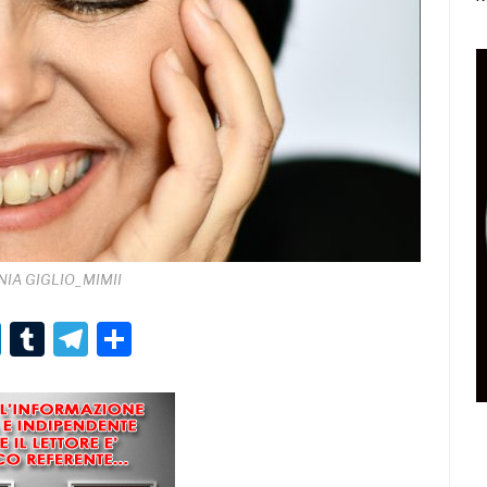
IA GIGLIO_MIMII
r
er
nterest
LinkedIn
Tumblr
Telegram
Condividi