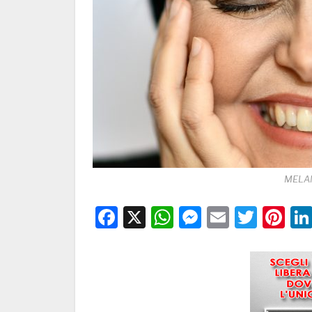
MELAN
Facebook
X
WhatsApp
Messenge
Email
Twitt
Pi