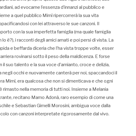
rdiani, ad evocarne l’essenza d’innanzi al pubblico e
ieme a quel pubblico Mimì ripercorrerà la sua vita
ppacificandosi con lei attraverso le sue canzoni. Il
porto con la sua imperfetta famiglia (ma quale famiglia
 lo è?), i racconti degli amici amati e poi persi di vista. La
pida e beffarda diceria che l’ha vista troppe volte, esser
arriera rovinarsi sotto il peso della maldicenza. E forse
il suo talento e la sua voce d’amianto, croce e delizia,
ra negli occhi e nuovamente canterà per noi, spaccandoci il
a Mimì, era qualcosa che non si dimenticava e che ogni
è rimasto nella memoria di tutti noi. Insieme a Melania
netrante, recitano Mamo Adonà, raro esempio di come una
chile e Sebastian Gimelli Morosini, ambigua voce dalla
colo con canzoni interpretate rigorosamente dal vivo.