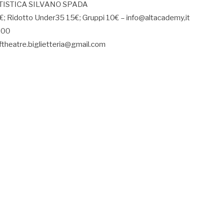
 ARTISTICA SILVANO SPADA
8€; Ridotto Under35 15€; Gruppi 10€ – info@altacademy,it
,00
ftheatre.biglietteria@gmail.com