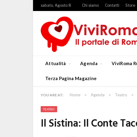
sabato, Agosto 8
Chi siamo
Contatti
Store
Attualità
Agenda
ViviRoma R
Terza Pagina Magazine
»
»
»
Home
Agenda
Teatro
YOU ARE AT:
TEATRO
Il Sistina: Il Conte Ta