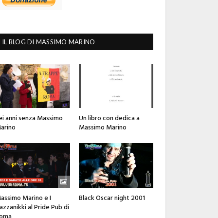
IL BLOG DI MASSIMO MARINO
ei anni senza Massimo
Un libro con dedica a
arino
Massimo Marino
assimo Marino e I
Black Oscar night 2001
azzanikki al Pride Pub di
oma