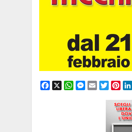
Facebook
X
WhatsApp
Messenge
Email
Twitt
Pi