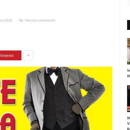
aio 2018
Nessun commento
+
interest
S
M
M
V
R