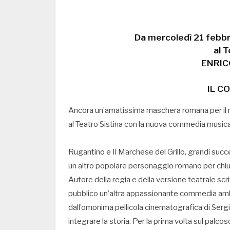
Da mercoledì 21 febb
al T
ENRI
IL C
Ancora un’amatissima maschera romana per il 
al Teatro Sistina con la nuova commedia musical
Rugantino e Il Marchese del Grillo, grandi succe
un altro popolare personaggio romano per chiude
Autore della regia e della versione teatrale sc
pubblico un’altra appassionante commedia ambi
dall’omonima pellicola cinematografica di Ser
integrare la storia. Per la prima volta sul palc