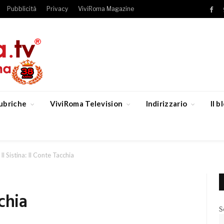
Pubblicità
Privacy
ViviRoma Magazine
Fac
ubriche
ViviRoma Television
Indirizzario
Il 
Il Sistina: Il Conte Tacchia
cchia
S