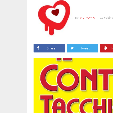
By
VIVIROMA
15 Febbr
Share
Tweet
P