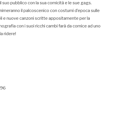
il suo pubblico con la sua comicità e le sue gags.
ni animeranno il palcoscenico con costumi d’epoca sulle
i e nuove canzoni scritte appositamente per la
rafia con i suoi ricchi cambi farà da cornice ad uno
a ridere!
896