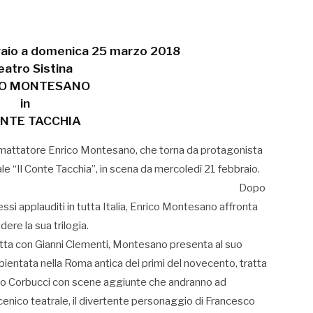
raio a domenica 25 marzo 2018
eatro Sistina
CO MONTESANO
in
ONTE TACCHIA
mattatore Enrico Montesano, che torna da protagonista
e “Il Conte Tacchia”, in scena da mercoledì 21 febbraio.
Dopo
ssi applauditi in tutta Italia, Enrico Montesano affronta
re la sua trilogia.
ritta con Gianni Clementi, Montesano presenta al suo
entata nella Roma antica dei primi del novecento, tratta
gio Corbucci con scene aggiunte che andranno ad
oscenico teatrale, il divertente personaggio di Francesco