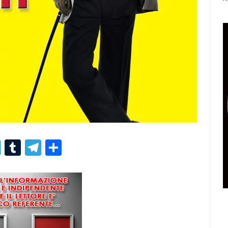
r
er
nterest
LinkedIn
Tumblr
Telegram
Condividi