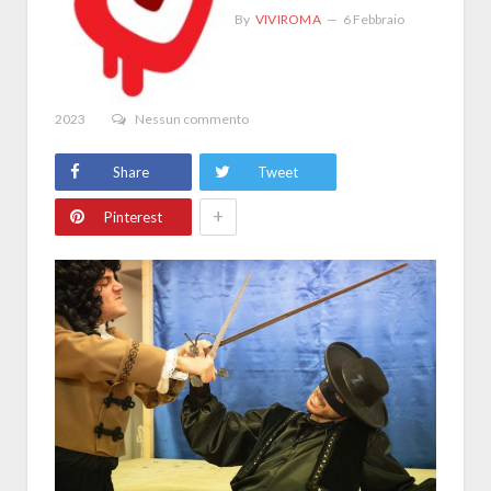
By
VIVIROMA
6 Febbraio
2023
Nessun commento
Share
Tweet
+
Pinterest