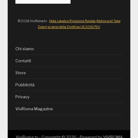
© 2026 ViviRoma.tv -
Nota Legale e Rimozione Rapida (Notice and Take
Down) ai sensi della Direttiva UE 2019/790
Chi siamo
Contatti
Store
Pubblicità
Privacy
ViviRoma Magazine
ViviRoma.tv - Copyright ©
2026
- Powered by
VIVIROMA