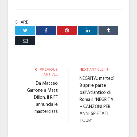
SHARE.
Twitter
Facebook
Pinterest
LinkedIn
Tumblr
Email
PREVIOUS
NEXT ARTICLE
ARTICLE
NEGRITA: martedì
Da Matteo
8 aprile parte
Garrone a Matt
dall’Atlantico di
Dillon. Il RIFF
Roma il “NEGRITA
annuncia le
– CANZONI PER
masterclass
ANNI SPIETATI
TOUR”