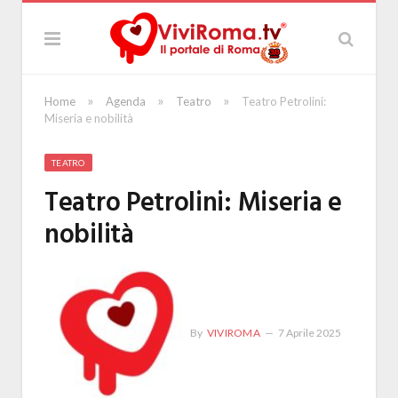
»
»
»
Home
Agenda
Teatro
Teatro Petrolini:
Miseria e nobilità
TEATRO
Teatro Petrolini: Miseria e
nobilità
By
VIVIROMA
7 Aprile 2025