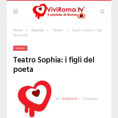
»
»
»
Home
Agenda
Teatro
Teatro Sophia: i figli
del poeta
TEATRO
Teatro Sophia: i figli del
poeta
By
VIVIROMA
18 Ottobre