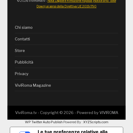
© 2026 ViviRoma.tv -
Nota Legale e Rimozione Rapida (Notice and Take
Down) ai sensi della Direttiva UE 2019/790
Chi siamo
Contatti
Store
Pubblicità
Privacy
ViviRoma Magazine
ViviRoma.tv - Copyright ©
2026
- Powered by
VIVIROMA
WP Twitter Auto Publish
Powered By :
XYZScripts.com
Le tue preferenze relative alla