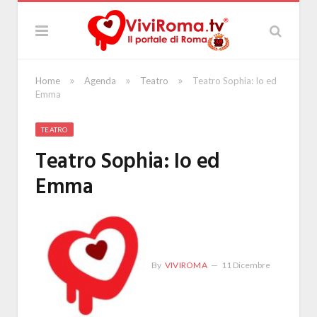
»
»
»
Home
Agenda
Teatro
Teatro Sophia: Io ed
Emma
TEATRO
Teatro Sophia: Io ed
Emma
By
VIVIROMA
11 Dicembre