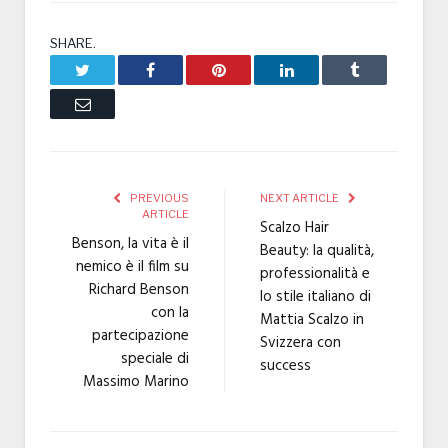
SHARE.
Twitter
Facebook
Pinterest
LinkedIn
Tumblr
Email
PREVIOUS
NEXT ARTICLE
ARTICLE
Scalzo Hair
Benson, la vita è il
Beauty: la qualità,
nemico è il film su
professionalità e
Richard Benson
lo stile italiano di
con la
Mattia Scalzo in
partecipazione
Svizzera con
speciale di
success
Massimo Marino