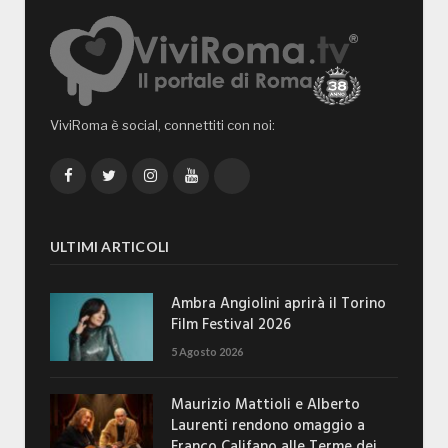
ViviRoma è social, connettiti con noi:
Facebook
Twitter
Instagram
YouTube
TikTok
ULTIMI ARTICOLI
Ambra Angiolini aprirà il Torino
Film Festival 2026
5 Agosto 2026
Maurizio Mattioli e Alberto
Laurenti rendono omaggio a
Franco Califano alle Terme dei