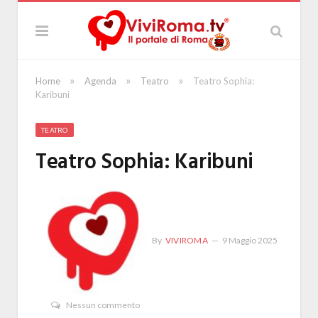
»
»
»
Home
Agenda
Teatro
Teatro Sophia:
Karibuni
TEATRO
Teatro Sophia: Karibuni
By
VIVIROMA
9 Maggio 2025
Nessun commento