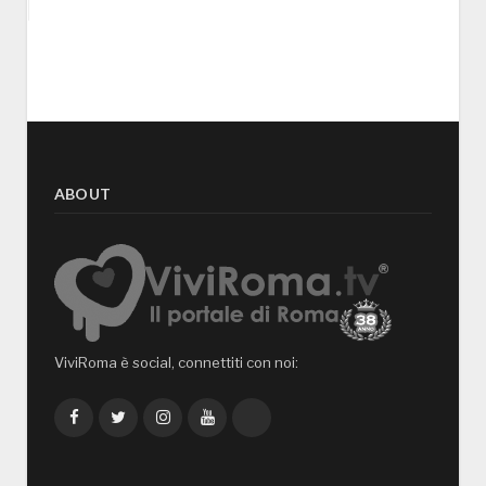
ABOUT
ViviRoma è social, connettiti con noi:
Facebook
Twitter
Instagram
YouTube
TikTok