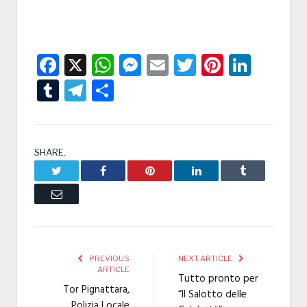
Facebook
X
WhatsApp
Messenger
Email
Twitter
Pintere
Linke
Tumblr
Telegram
Condividi
SHARE.
Twitter
Facebook
Pinterest
LinkedIn
Tumblr
Email
PREVIOUS
NEXT ARTICLE
ARTICLE
Tutto pronto per
Tor Pignattara,
“Il Salotto delle
Polizia Locale