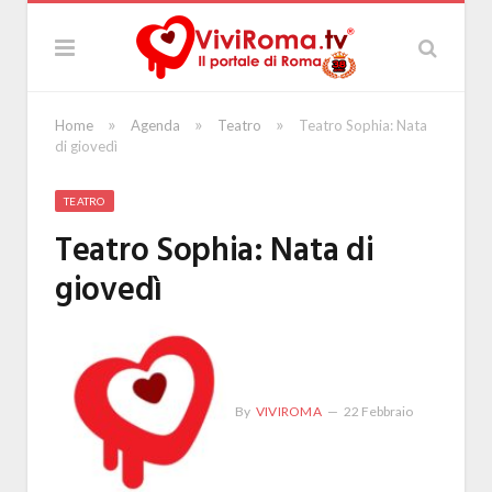
»
»
»
Home
Agenda
Teatro
Teatro Sophia: Nata
di giovedì
TEATRO
Teatro Sophia: Nata di
giovedì
By
VIVIROMA
22 Febbraio