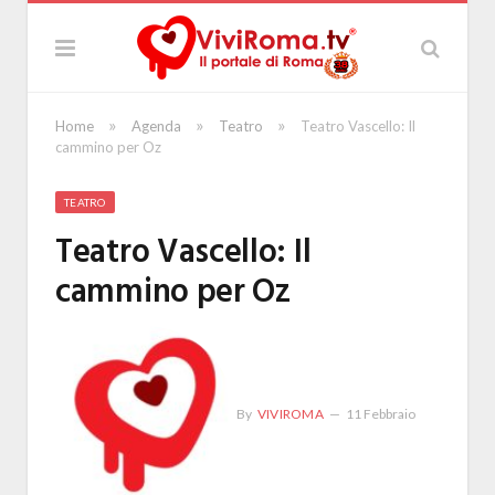
»
»
»
Home
Agenda
Teatro
Teatro Vascello: Il
cammino per Oz
TEATRO
Teatro Vascello: Il
cammino per Oz
By
VIVIROMA
11 Febbraio