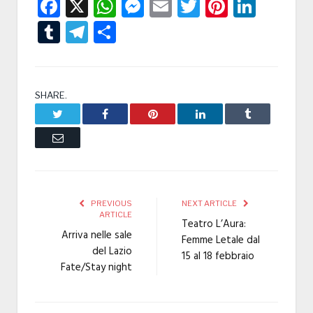
Facebook
X
WhatsApp
Messenger
Email
Twitter
Pintere
Linke
Tumblr
Telegram
Condividi
SHARE.
Twitter
Facebook
Pinterest
LinkedIn
Tumblr
Email
PREVIOUS
NEXT ARTICLE
ARTICLE
Teatro L’Aura:
Arriva nelle sale
Femme Letale dal
del Lazio
15 al 18 febbraio
Fate/Stay night