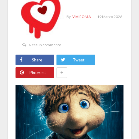
By
VIVIROMA
19 Marzo 2026
Nessun commento
Share
Tweet
+
Pinterest