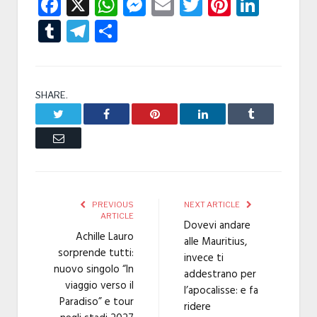
Facebook
X
WhatsApp
Messenger
Email
Twitter
Pintere
Linke
Tumblr
Telegram
Condividi
SHARE.
Twitter
Facebook
Pinterest
LinkedIn
Tumblr
Email
PREVIOUS
NEXT ARTICLE
ARTICLE
Dovevi andare
Achille Lauro
alle Mauritius,
sorprende tutti:
invece ti
nuovo singolo “In
addestrano per
viaggio verso il
l’apocalisse: e fa
Paradiso” e tour
ridere