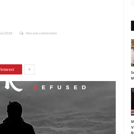
aio 2018
Nessun commento
+
interest
S
M
M
V
R