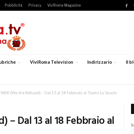
Pubblicità
Privacy
ViviRoma Magazine
Fac
ubriche
ViviRoma Television
Indirizzario
Il 
WAR (We Are Refused) – Dal 13 al 18 Febbraio al Teatro Lo Spazio
– Dal 13 al 18 Febbraio al
S