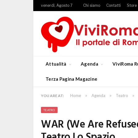
venerdì, Agosto 7
Chi siamo
Contatti
Store
Attualità
Agenda
ViviRoma R
Terza Pagina Magazine
»
»
»
Home
Agenda
Teatro
YOU ARE AT:
TEATRO
WAR (We Are Refused) 
Teatro Lo Spazio