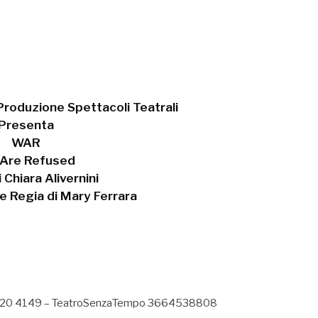
oduzione Spettacoli Teatrali
Presenta
WAR
Are Refused
 Chiara Alivernini
 Regia di Mary Ferrara
06 7720 4149 – TeatroSenzaTempo 3664538808