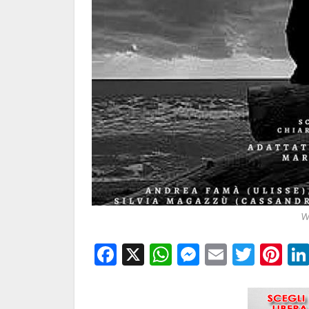
W
Facebook
X
WhatsApp
Messenge
Email
Twitt
Pi