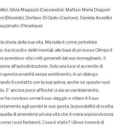
hille), Silvia Magazzù (Cassandra), Matteo Maria Dragoni
i (Briseide), Stefano Di Giulio (Castore), Daniela Anzellini
Capuzzimato (Penelope)
e la storia della sua vita. Ma nulla è come potrebbe
tra ricordi e deliri mentali, alle basi di un nuovo Olimpo il
 prendono vita i miti generati dal suo immaginario. Il
one all’autodistruzione. Solo una luce si accende di
in questa umanità senza sentimento, in un dialogo
rovando il contatto con la sua anima, anche se questo vuol
ndo. E’ ancora poco affinché ci sia un cambiamento..
se ha concluso ormai il suo viaggio e chiaro è il suo
tamento agli uomini le sue gesta, la possibilità di scelta
 o quella di arrendersi ad una vita che è mera sopravvivenza.
come i suoi fantasmi. Cosa è stato? Ulisse tornerà di