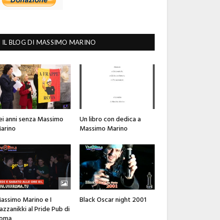
IL BLOG DI MASSIMO MARINO
ei anni senza Massimo
Un libro con dedica a
arino
Massimo Marino
assimo Marino e I
Black Oscar night 2001
azzanikki al Pride Pub di
oma