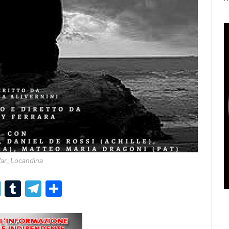
ar_Locandina
r
er
nterest
LinkedIn
Tumblr
Telegram
Condividi