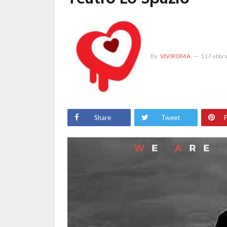
By
VIVIROMA
11 Febbr
Share
Tweet
P