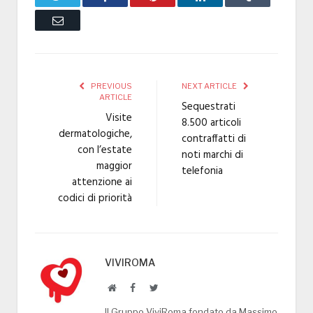
Email
PREVIOUS
NEXT ARTICLE
ARTICLE
Sequestrati
Visite
8.500 articoli
dermatologiche,
contraffatti di
con l’estate
noti marchi di
maggior
telefonia
attenzione ai
codici di priorità
VIVIROMA
Website
Facebook
Twitter
Il Gruppo ViviRoma fondato da Massimo