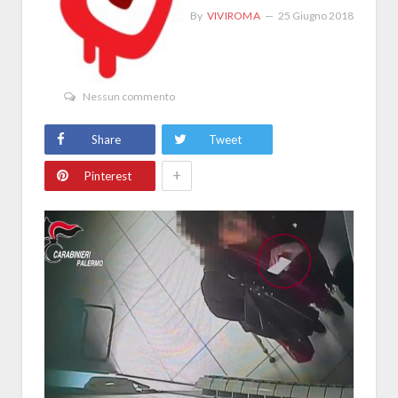
By
VIVIROMA
25 Giugno 2018
Nessun commento
Share
Tweet
+
Pinterest