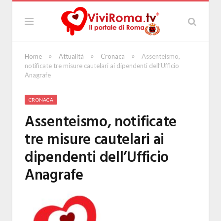
»
»
»
Home
Attualità
Cronaca
Assenteismo,
notificate tre misure cautelari ai dipendenti dell’Ufficio
Anagrafe
CRONACA
Assenteismo, notificate
tre misure cautelari ai
dipendenti dell’Ufficio
Anagrafe