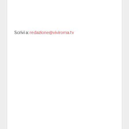
Scrivi a:
redazione@viviroma.tv